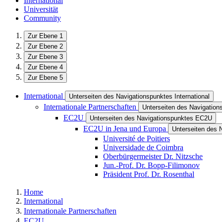
International
Universität
Community
Zur Ebene 1
Zur Ebene 2
Zur Ebene 3
Zur Ebene 4
Zur Ebene 5
International
Unterseiten des Navigationspunktes International
Internationale Partnerschaften
Unterseiten des Navigations
EC2U
Unterseiten des Navigationspunktes EC2U
EC2U in Jena und Europa
Unterseiten des 
Université de Poitiers
Universidade de Coimbra
Oberbürgermeister Dr. Nitzsche
Jun.-Prof. Dr. Bopp-Filimonov
Präsident Prof. Dr. Rosenthal
Home
International
Internationale Partnerschaften
EC2U