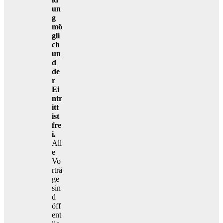
un
g
mö
gli
ch
un
d
de
r
Ei
ntr
itt
ist
fre
i.
All
e
Vo
rträ
ge
sin
d
öff
ent