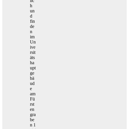
lic
h
un
d
fin
de
n
im
Un
ive
rsit
äts
ha
upt
ge
bä
ud
e
am
Fü
rst
en
gra
be
n 1