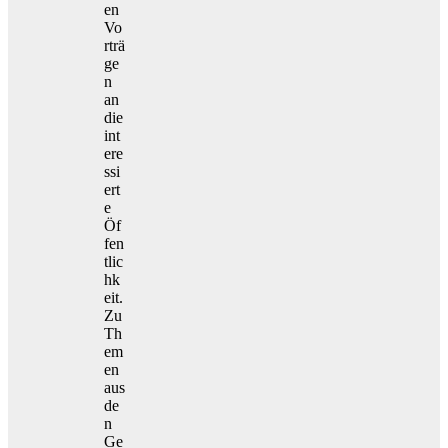
en
Vo
rträ
ge
n
an
die
int
ere
ssi
ert
e
Öf
fen
tlic
hk
eit.
Zu
Th
em
en
aus
de
n
Ge