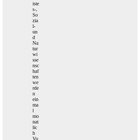
iste
s-,
So
zia
l-
un
d
Na
tur
wi
sse
nsc
haf
ten
we
rde
n
ein
ma
l
mo
nat
lic
h
Vo