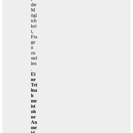
die
M
ögl
ich
kei
t,
Fra
ge
n
zu
stel
len
.
Ei
ne
Tei
lna
h
me
ist
oh
ne
An
me
ld