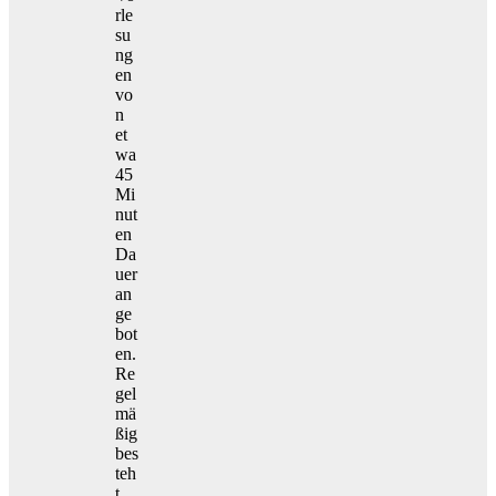
rle
su
ng
en
vo
n
et
wa
45
Mi
nut
en
Da
uer
an
ge
bot
en.
Re
gel
mä
ßig
bes
teh
t