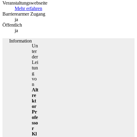
Veranstaltungswebseite
Mehr erfahren
Barrierearmer Zugang
ja
Öffentlich
ja
Information
Un
ter
der
Lei
tun
g
vo
n
Alt
re
kt
or
Pr
ofe
sso
r
Kl