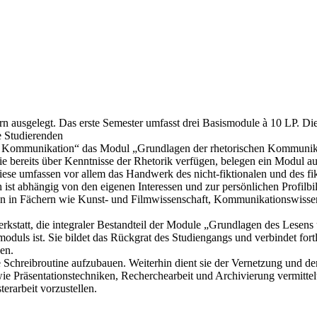
ern ausgelegt. Das erste Semester umfasst drei Basismodule à 10 LP. 
e Studierenden
er Kommunikation“ das Modul „Grundlagen der rhetorischen Kommunikati
e bereits über Kenntnisse der Rhetorik verfügen, belegen ein Modul a
se umfassen vor allem das Handwerk des nicht-fiktionalen und des fik
ch ist abhängig von den eigenen Interessen und zur persönlichen Profi
 in Fächern wie Kunst- und Filmwissenschaft, Kommunikationswissensc
werkstatt, die integraler Bestandteil der Module „Grundlagen des Lesens
oduls ist. Sie bildet das Rückgrat des Studiengangs und verbindet fortl
en.
ne Schreibroutine aufzubauen. Weiterhin dient sie der Vernetzung und 
Präsentationstechniken, Recherchearbeit und Archivierung vermittelt. 
erarbeit vorzustellen.