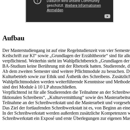
Aufbau
Der Masterstudiengang ist auf eine Regelstudienzeit von vier Semest
Keilschrift zur KI“ sowie „Grundlagen der Erzähltheorie“ sind für all
verpflichtend. Weiterhin steht im Wahlpflichtbereich „Grundlagen d
BA-Studium keine Berührung mit der Rhetorik hatten. Studierende, di
Ab dem zweiten Semester sind weitere Pflichtmodule zu besuchen. Die
Kulturbetrieb sowie zur Ethik und Ästhetik des Schreibens. Zusätzli
Wahlpflichtmodulen werden weiterführende Kenntnisse und Methoden
sind drei Module à 10 LP abzuschließen.
Verpflichtend ist für alle Studierenden die Teilnahme an der Schreib
fiktionalen Schreibens“, „Kulturvermittlung“ sowie des Masterarbeitsm
Teilnahme an der Schreibwerkstatt und die Masterarbeit und vorgeseh
Das Ziel der fortlaufenden Schreibwerkstatt ist es, von Beginn an ei
In der Schreibwerkstatt werden außerdem zusätzliche Kompetenzen wie 
Schreibwerkstatt ein Exposé und erste Überlegungen zur eigenen Mast