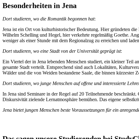
Besonderheiten in Jena
Dort studieren, wo die Romantik begonnen hat
:
Jena ist ein Ort von kulturhistorischer Bedeutung. Hier gründeten di
Wilhelm Schelling und Hegel, hier verkehrte regelmäßig Goethe. Angeh
weniger als einer Stunde mit dem Regionalzug zu erreichen und laden
Dort studieren, wo eine Stadt von der Universität geprägt ist
:
Ein Viertel der in Jena lebenden Menschen studiert, ein kleiner Teil 
gesamte Stadt verteilt. Entsprechend sind auch Lokalitäten, Kulturv
Wälder und die von Weiden bestandene Saale, die binnen kürzester Zei
Dort studieren, wo junge Menschen auf offene und interessierte Lehre
In Jena sind Seminare in der Regel auf 20 Teilnehmende beschränkt. 
Diskursivität zielende Lernatmosphäre bemühen. Das eigene selbstkri
Jena bietet jungen Menschen beste Voraussetzungen für ein anregendes
Das sagen unsere Studierenden bei StudyC