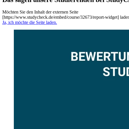
Möchten Sie den Inhalt der externen Seite
[https://www.studycheck.de/embed/course/32673/report-widget] lade
Ja, ich möchte die Seite laden.