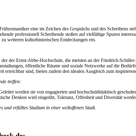
e Frühromantiker eine im Zeichen des Gesprächs und des Schreibens steh
ende professionell Schreibende stoßen auf vielfältige Spuren interess
 zu weiteren kulturhistorischen Entdeckungen ein.
an der der Ernst-Abbe-Hochschule, die meisten an der Friedrich-Schille
eranstaltungen, öffentliche Räume und soziale Netzwerke auf die Bedü
t erreichbar sind, bieten zudem den idealen Ausgleich zum inspirieren
nde treffen
:
Geleitet werden sie von engagierten und hochschuldidaktisch geschult
tische Denken wird eingeübt, Toleranz, Offenheit und Diversität werde
 und erfülltes Studium in einer weltoffenen Stadt.
heck.de: