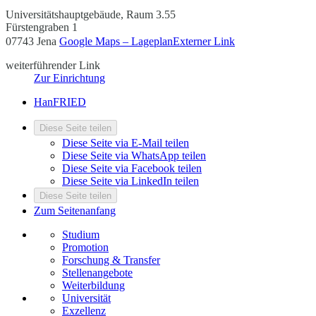
Universitätshauptgebäude, Raum 3.55
Fürstengraben 1
07743 Jena
Google Maps – Lageplan
Externer Link
weiterführender Link
Zur Einrichtung
HanFRIED
Diese Seite teilen
Diese Seite via E-Mail teilen
Diese Seite via WhatsApp teilen
Diese Seite via Facebook teilen
Diese Seite via LinkedIn teilen
Diese Seite teilen
Zum Seitenanfang
Studium
Promotion
Forschung & Transfer
Stellenangebote
Weiterbildung
Universität
Exzellenz