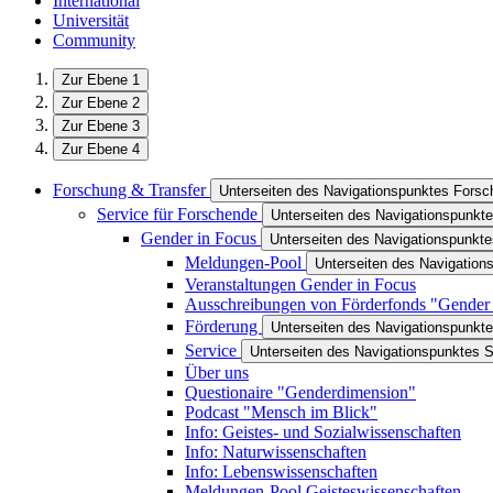
International
Universität
Community
Zur Ebene 1
Zur Ebene 2
Zur Ebene 3
Zur Ebene 4
Forschung & Transfer
Unterseiten des Navigationspunktes Forsc
Service für Forschende
Unterseiten des Navigationspunkte
Gender in Focus
Unterseiten des Navigationspunkt
Meldungen-Pool
Unterseiten des Navigatio
Veranstaltungen Gender in Focus
Ausschreibungen von Förderfonds "Gender 
Förderung
Unterseiten des Navigationspunkt
Service
Unterseiten des Navigationspunktes S
Über uns
Questionaire "Genderdimension"
Podcast "Mensch im Blick"
Info: Geistes- und Sozialwissenschaften
Info: Naturwissenschaften
Info: Lebenswissenschaften
Meldungen-Pool Geisteswissenschaften