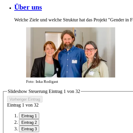
Über uns
Welche Ziele und welche Struktur hat das Projekt "Gender in 
Foto: Inka Rodigast
Slideshow Steuerung Eintrag
1
von
3
2
Vorheriger Eintrag
Eintrag
1
von
3
2
Eintrag 1
Eintrag 2
Eintrag 3