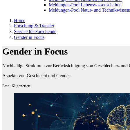
Meldungen-Pool Lebenswissenschaften
Meldungen-Pool Natur- und Technikwissens
Home
Forschung & Transfer
Service für Forschende
Gender in Focus
Gender in Focus
Nachhaltige Strukturen zur Berücksichtigung von Geschlechter- und
Aspekte von Geschlecht und Gender
Foto: KI-generiert