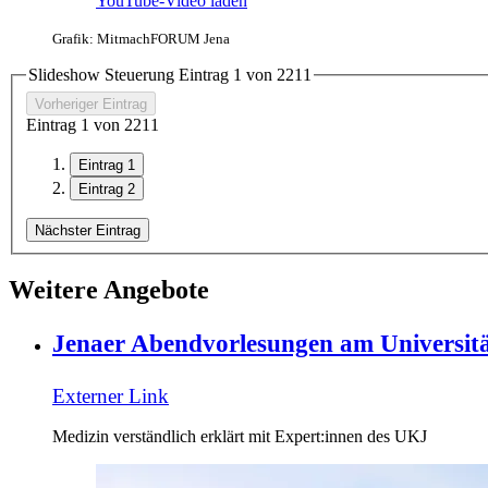
YouTube-Video laden
Grafik: MitmachFORUM Jena
Slideshow Steuerung Eintrag
1
von
2
2
1
1
Vorheriger Eintrag
Eintrag
1
von
2
2
1
1
Eintrag 1
Eintrag 2
Nächster Eintrag
Weitere Angebote
Jenaer Abendvorlesungen am Universit
Externer Link
Medizin verständlich erklärt mit Expert:innen des UKJ