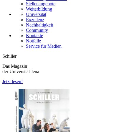
Stellenangebote
Weiterbildung
Universität
Exzellenz
Nachhaltigkeit
Community
Kontakte
Notfälle
Service für Medien
Schiller
Das Magazin
der Universität Jena
Jetzt lesen!