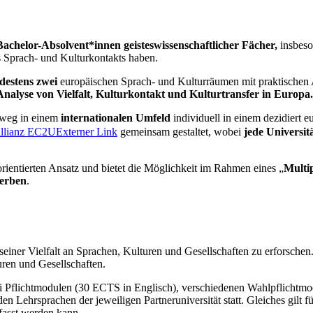
achelor-Absolvent*innen geisteswissenschaftlicher Fächer,
insbeso
es Sprach- und Kulturkontakts haben.
destens zwei
europäischen Sprach- und Kulturräumen mit praktischen 
Analyse von Vielfalt, Kulturkontakt und Kulturtransfer in Europa.
rnweg in einem
internationalen Umfeld
individuell in einem dezidiert 
allianz EC2U
Externer Link
gemeinsam gestaltet, wobei
jede Universitä
rientierten Ansatz und bietet die Möglichkeit im Rahmen eines „
Multi
werben
.
einer Vielfalt an Sprachen, Kulturen und Gesellschaften zu erforschen.
ren und Gesellschaften.
 Pflichtmodulen (30 ECTS in Englisch), verschiedenen Wahlpflichtmo
 Lehrsprachen der jeweiligen Partneruniversität statt. Gleiches gilt fü
fasst werden kann.