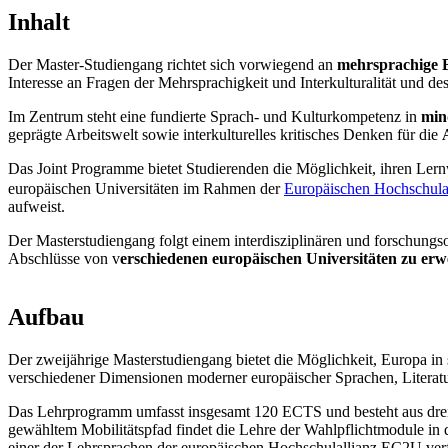
Inhalt
Der Master-Studiengang richtet sich vorwiegend an
mehrsprachige B
Interesse an Fragen der Mehrsprachigkeit und Interkulturalität und d
Im Zentrum steht eine fundierte Sprach- und Kulturkompetenz in
min
geprägte Arbeitswelt sowie interkulturelles kritisches Denken für die
Das Joint Programme bietet Studierenden die Möglichkeit, ihren Le
europäischen Universitäten im Rahmen der
Europäischen Hochschul
aufweist.
Der Masterstudiengang folgt einem interdisziplinären und forschungso
Abschlüsse von v
erschiedenen europäischen Universitäten zu er
Aufbau
Der zweijährige Masterstudiengang bietet die Möglichkeit, Europa in s
verschiedener Dimensionen moderner europäischer Sprachen, Literatu
Das Lehrprogramm umfasst insgesamt 120 ECTS und besteht aus drei
gewähltem Mobilitätspfad findet die Lehre der Wahlpflichtmodule in den
einer der Lehrsprachen der europäischen Hochschulallianz EC2U ver