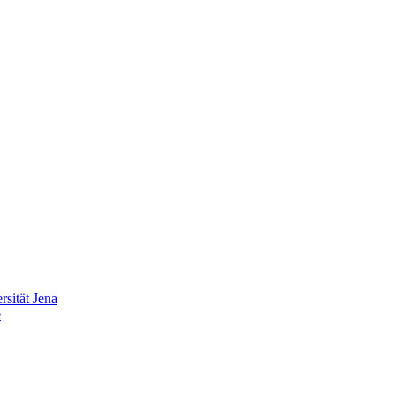
sität Jena
e