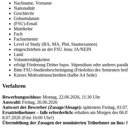
Nachname, Vorname
Nationalität
Geschlecht
Geburtsdatum
(FSU)-Email
Matrikelnr
Fach
Fachsemester
Level of Study (BA, MA, Phd, Staatsexamen)
eingeschrieben an der FSU Jena: JA/NEIN
Land
Volunteertätigkeiten
erfolgt Förderung Dritter bspw. Stipendium oder anderes parall
Bitte FSU-Studienbescheinigung (Friedolin) des Semesters beif
Kurzes Motivationsschreiben (halbe A4 Seite)
Verfahren
Bewerbungsschluss:
Montag, 22.06.2026, 11:30 Uhr
Auswahl:
Freitag, 26.06.2026
Antwort der Bewerber (Zusage/Absage):
spätestens Freitag, 03.07
Ersatzteilnehmer – falls erforderlich:
erhalten am Morgen des 06.0
8.07.2026 (Frist 16:00 Uhr!)
Übermittlung der Zusagen der nominierten Teilnehmer an linz:
F