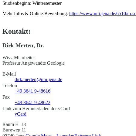
Studienbeginn: Wintersemester
Mehr Infos & Online-Bewerbung:
https://www.uni-jena.de/6510/m-s
Kontakt:
Dirk Merten, Dr.
Wiss. Mitarbeiter
Professur Angewandte Geologie
E-Mail
dirk.merten@uni-jena.de
Telefon
+49 3641 9-48616
Fax
+49 3641 9-48622
Link zum Herunterladen der vCard
vCard
Raum H118
Burgweg 11
07749 Jena
Google Maps – Lageplan
Externer Link