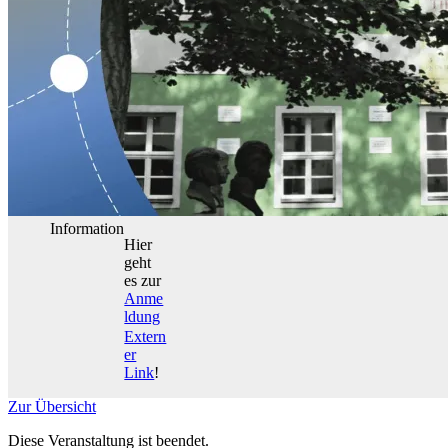
Information
Hier
geht
es zur
Anme
ldung
Extern
er
Link
!
Zur Übersicht
Diese Veranstaltung ist beendet.