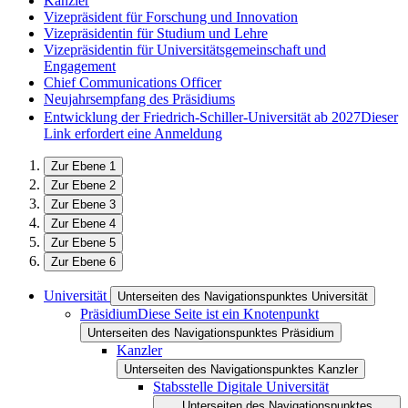
Kanzler
Vizepräsident für Forschung und Innovation
Vizepräsidentin für Studium und Lehre
Vizepräsidentin für Universitätsgemeinschaft und
Engagement
Chief Communications Officer
Neujahrsempfang des Präsidiums
Entwicklung der Friedrich-Schiller-Universität ab 2027
Dieser
Link erfordert eine Anmeldung
Zur Ebene 1
Zur Ebene 2
Zur Ebene 3
Zur Ebene 4
Zur Ebene 5
Zur Ebene 6
Universität
Unterseiten des Navigationspunktes Universität
Präsidium
Diese Seite ist ein Knotenpunkt
Unterseiten des Navigationspunktes Präsidium
Kanzler
Unterseiten des Navigationspunktes Kanzler
Stabsstelle Digitale Universität
Unterseiten des Navigationspunktes