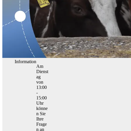
Information
Am
Dienst
ag
von
13:00
-
15:00
Uhr
könne
n Sie
Ihre
Frage
n an