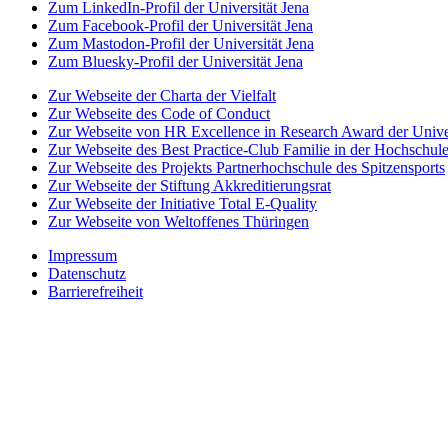
Zum LinkedIn-Profil der Universität Jena
Zum Facebook-Profil der Universität Jena
Zum Mastodon-Profil der Universität Jena
Zum Bluesky-Profil der Universität Jena
Zur Webseite der Charta der Vielfalt
Zur Webseite des Code of Conduct
Zur Webseite von HR Excellence in Research Award der Univer
Zur Webseite des Best Practice-Club Familie in der Hochschul
Zur Webseite des Projekts Partnerhochschule des Spitzensports
Zur Webseite der Stiftung Akkreditierungsrat
Zur Webseite der Initiative Total E-Quality
Zur Webseite von Weltoffenes Thüringen
Impressum
Datenschutz
Barrierefreiheit