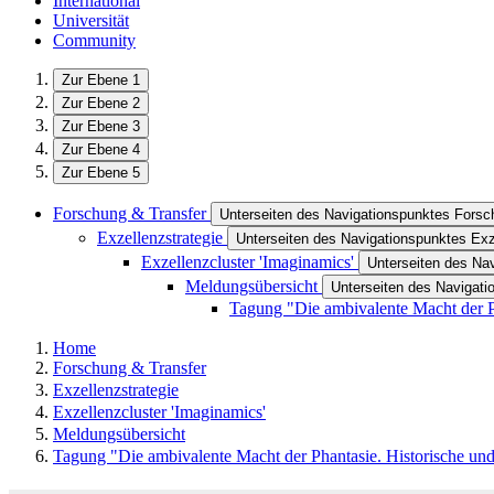
International
Universität
Community
Zur Ebene 1
Zur Ebene 2
Zur Ebene 3
Zur Ebene 4
Zur Ebene 5
Forschung & Transfer
Unterseiten des Navigationspunktes Forsc
Exzellenzstrategie
Unterseiten des Navigationspunktes Exz
Exzellenzcluster 'Imaginamics'
Unterseiten des Nav
Meldungsübersicht
Unterseiten des Navigat
Tagung "Die ambivalente Macht der Ph
Home
Forschung & Transfer
Exzellenzstrategie
Exzellenzcluster 'Imaginamics'
Meldungsübersicht
Tagung "Die ambivalente Macht der Phantasie. Historische und