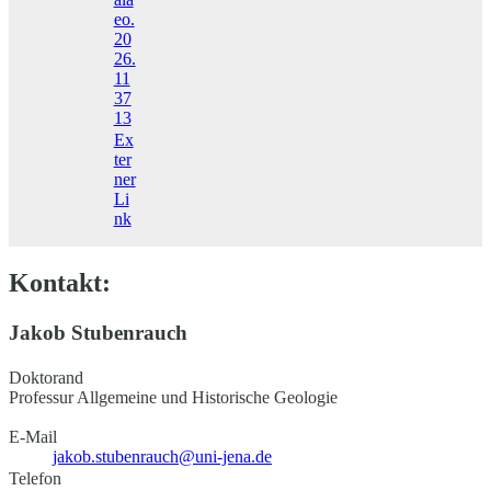
eo.
20
26.
11
37
13
Ex
ter
ner
Li
nk
Kontakt:
Jakob Stubenrauch
Doktorand
Professur Allgemeine und Historische Geologie
E-Mail
jakob.stubenrauch@uni-jena.de
Telefon