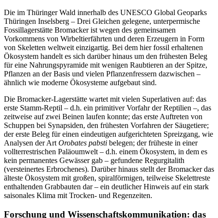
Die im Thüringer Wald innerhalb des UNESCO Global Geoparks
Thüringen Inselsberg – Drei Gleichen gelegene, unterpermische
Fossillagerstätte Bromacker ist wegen des gemeinsamen
Vorkommens von Wirbeltierfährten und deren Erzeugern in Form
von Skeletten weltweit einzigartig. Bei dem hier fossil erhaltenen
Ökosystem handelt es sich darüber hinaus um den frühesten Beleg
für eine Nahrungspyramide mit wenigen Raubtieren an der Spitze,
Pflanzen an der Basis und vielen Pflanzenfressern dazwischen –
ähnlich wie moderne Ökosysteme aufgebaut sind.
Die Bromacker-Lagerstätte wartet mit vielen Superlativen auf: das
erste Stamm-Reptil – d.h. ein primitiver Vorfahr der Reptilien –, das
zeitweise auf zwei Beinen laufen konnte; das erste Auftreten von
Schuppen bei Synapsiden, den frühesten Vorfahren der Säugetiere;
der erste Beleg für einen eindeutigen aufgerichteten Spreizgang, wie
Analysen der Art
Orobates pabsti
belegen; der früheste in einer
vollterrestrischen Paläoumwelt – d.h. einem Ökosystem, in dem es
kein permanentes Gewässer gab – gefundene Regurgitalith
(versteinertes Erbrochenes). Darüber hinaus stellt der Bromacker das
älteste Ökosystem mit großen, spiralförmigen, teilweise Skelettreste
enthaltenden Grabbauten dar – ein deutlicher Hinweis auf ein stark
saisonales Klima mit Trocken- und Regenzeiten.
Forschung und Wissenschaftskommunikation: das