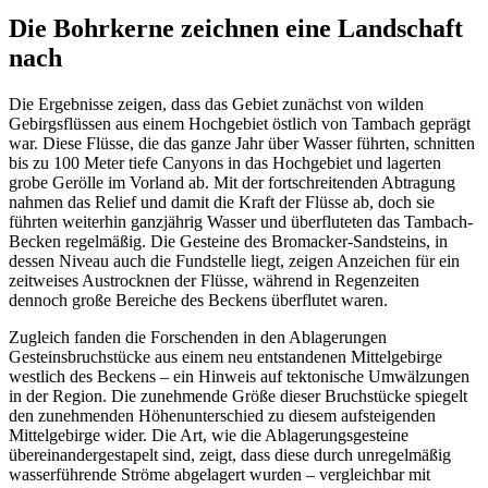
Die Bohrkerne zeichnen eine Landschaft
nach
Die Ergebnisse zeigen, dass das Gebiet zunächst von wilden
Gebirgsflüssen aus einem Hochgebiet östlich von Tambach geprägt
war. Diese Flüsse, die das ganze Jahr über Wasser führten, schnitten
bis zu 100 Meter tiefe Canyons in das Hochgebiet und lagerten
grobe Gerölle im Vorland ab. Mit der fortschreitenden Abtragung
nahmen das Relief und damit die Kraft der Flüsse ab, doch sie
führten weiterhin ganzjährig Wasser und überfluteten das Tambach-
Becken regelmäßig. Die Gesteine des Bromacker-Sandsteins, in
dessen Niveau auch die Fundstelle liegt, zeigen Anzeichen für ein
zeitweises Austrocknen der Flüsse, während in Regenzeiten
dennoch große Bereiche des Beckens überflutet waren.
Zugleich fanden die Forschenden in den Ablagerungen
Gesteinsbruchstücke aus einem neu entstandenen Mittelgebirge
westlich des Beckens – ein Hinweis auf tektonische Umwälzungen
in der Region. Die zunehmende Größe dieser Bruchstücke spiegelt
den zunehmenden Höhenunterschied zu diesem aufsteigenden
Mittelgebirge wider. Die Art, wie die Ablagerungsgesteine
übereinandergestapelt sind, zeigt, dass diese durch unregelmäßig
wasserführende Ströme abgelagert wurden – vergleichbar mit