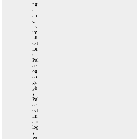
ngi
a,
an
d
its
im
pli
cat
ion
s.
Pal
ae
og
eo
gra
ph
y,
Pal
ae
ocl
im
ato
log
y,
Pal