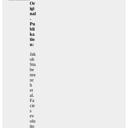
Or
igi
nal
-
Pu
bli
ka
tio
n:
Jak
ob
Stu
be
nra
uc
h
et
al.
Fa
cie
s
ev
olu
tio