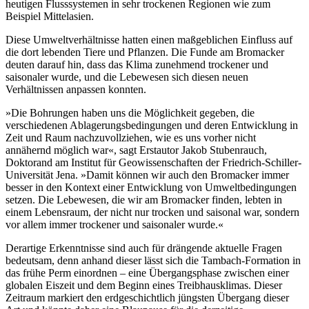
heutigen Flusssystemen in sehr trockenen Regionen wie zum
Beispiel Mittelasien.
Diese Umweltverhältnisse hatten einen maßgeblichen Einfluss auf
die dort lebenden Tiere und Pflanzen. Die Funde am Bromacker
deuten darauf hin, dass das Klima zunehmend trockener und
saisonaler wurde, und die Lebewesen sich diesen neuen
Verhältnissen anpassen konnten.
»Die Bohrungen haben uns die Möglichkeit gegeben, die
verschiedenen Ablagerungsbedingungen und deren Entwicklung in
Zeit und Raum nachzuvollziehen, wie es uns vorher nicht
annähernd möglich war«, sagt Erstautor Jakob Stubenrauch,
Doktorand am Institut für Geowissenschaften der Friedrich-Schiller-
Universität Jena. »Damit können wir auch den Bromacker immer
besser in den Kontext einer Entwicklung von Umweltbedingungen
setzen. Die Lebewesen, die wir am Bromacker finden, lebten in
einem Lebensraum, der nicht nur trocken und saisonal war, sondern
vor allem immer trockener und saisonaler wurde.«
Derartige Erkenntnisse sind auch für drängende aktuelle Fragen
bedeutsam, denn anhand dieser lässt sich die Tambach-Formation in
das frühe Perm einordnen – eine Übergangsphase zwischen einer
globalen Eiszeit und dem Beginn eines Treibhausklimas. Dieser
Zeitraum markiert den erdgeschichtlich jüngsten Übergang dieser