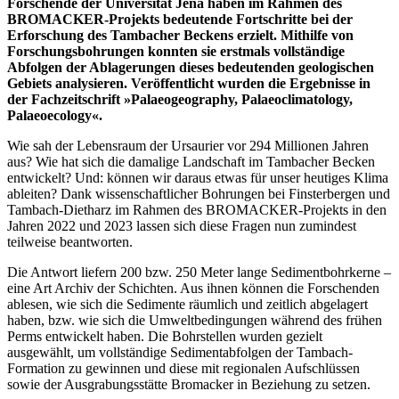
Forschende der Universität Jena haben im Rahmen des
BROMACKER-Projekts bedeutende Fortschritte bei der
Erforschung des Tambacher Beckens erzielt. Mithilfe von
Forschungsbohrungen konnten sie erstmals vollständige
Abfolgen der Ablagerungen dieses bedeutenden geologischen
Gebiets analysieren. Veröffentlicht wurden die Ergebnisse in
der Fachzeitschrift »Palaeogeography, Palaeoclimatology,
Palaeoecology«.
Wie sah der Lebensraum der Ursaurier vor 294 Millionen Jahren
aus? Wie hat sich die damalige Landschaft im Tambacher Becken
entwickelt? Und: können wir daraus etwas für unser heutiges Klima
ableiten? Dank wissenschaftlicher Bohrungen bei Finsterbergen und
Tambach-Dietharz im Rahmen des BROMACKER-Projekts in den
Jahren 2022 und 2023 lassen sich diese Fragen nun zumindest
teilweise beantworten.
Die Antwort liefern 200 bzw. 250 Meter lange Sedimentbohrkerne –
eine Art Archiv der Schichten. Aus ihnen können die Forschenden
ablesen, wie sich die Sedimente räumlich und zeitlich abgelagert
haben, bzw. wie sich die Umweltbedingungen während des frühen
Perms entwickelt haben. Die Bohrstellen wurden gezielt
ausgewählt, um vollständige Sedimentabfolgen der Tambach-
Formation zu gewinnen und diese mit regionalen Aufschlüssen
sowie der Ausgrabungsstätte Bromacker in Beziehung zu setzen.