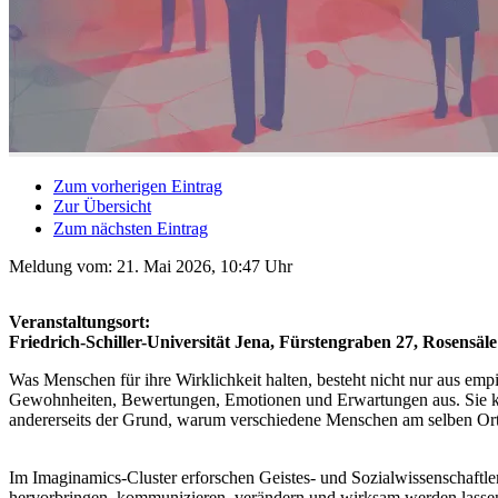
Zum vorherigen Eintrag
Zur Übersicht
Zum nächsten Eintrag
Meldung vom:
21. Mai 2026, 10:47 Uhr
Veranstaltungsort:
Friedrich-Schiller-Universität Jena, Fürstengraben 27, Rosensäle
Was Menschen für ihre Wirklichkeit halten, besteht nicht nur aus e
Gewohnheiten, Bewertungen, Emotionen und Erwartungen aus. Sie könne
andererseits der Grund, warum verschiedene Menschen am selben Ort z
Im Imaginamics-Cluster erforschen Geistes- und Sozialwissenschaftler,
hervorbringen, kommunizieren, verändern und wirksam werden lassen. 