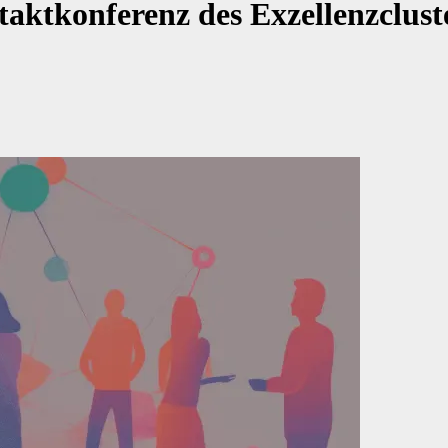
ftaktkonferenz des Exzellenzclus