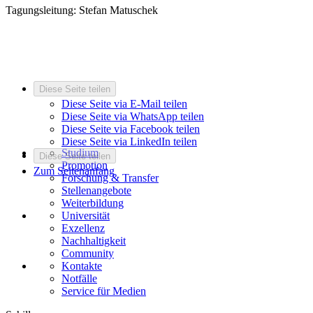
Tagungsleitung: Stefan Matuschek
Diese Seite teilen
Diese Seite via E-Mail teilen
Diese Seite via WhatsApp teilen
Diese Seite via Facebook teilen
Diese Seite via LinkedIn teilen
Studium
Diese Seite teilen
Promotion
Zum Seitenanfang
Forschung & Transfer
Stellenangebote
Weiterbildung
Universität
Exzellenz
Nachhaltigkeit
Community
Kontakte
Notfälle
Service für Medien