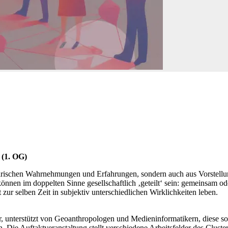
 (1. OG)
mpirischen Wahrnehmungen und Erfahrungen, sondern auch aus Vorstellu
n im doppelten Sinne gesellschaftlich ‚geteilt‘ sein: gemeinsam oder 
ur selben Zeit in subjektiv unterschiedlichen Wirklichkeiten leben.
 unterstützt von Geoanthropologen und Medien­informatikern, diese sozi
Die Auftaktveranstaltung stellt verschiedene Arbeitsfelder des Cluste