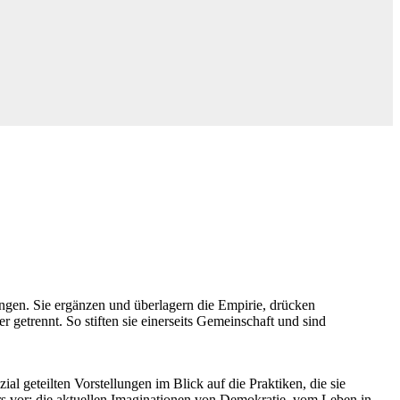
ngen. Sie ergänzen und überlagern die Empirie, drücken
getrennt. So stiften sie einerseits Gemeinschaft und sind
al geteilten Vorstellungen im Blick auf die Praktiken, die sie
rs vor: die aktuellen Imaginationen von Demokratie, vom Leben in