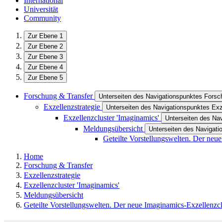
International
Universität
Community
Zur Ebene 1
Zur Ebene 2
Zur Ebene 3
Zur Ebene 4
Zur Ebene 5
Forschung & Transfer
Unterseiten des Navigationspunktes Forsc
Exzellenzstrategie
Unterseiten des Navigationspunktes Exz
Exzellenzcluster 'Imaginamics'
Unterseiten des Nav
Meldungsübersicht
Unterseiten des Navigat
Geteilte Vorstellungswelten. Der neue
Home
Forschung & Transfer
Exzellenzstrategie
Exzellenzcluster 'Imaginamics'
Meldungsübersicht
Geteilte Vorstellungswelten. Der neue Imaginamics-Exzellenzcl