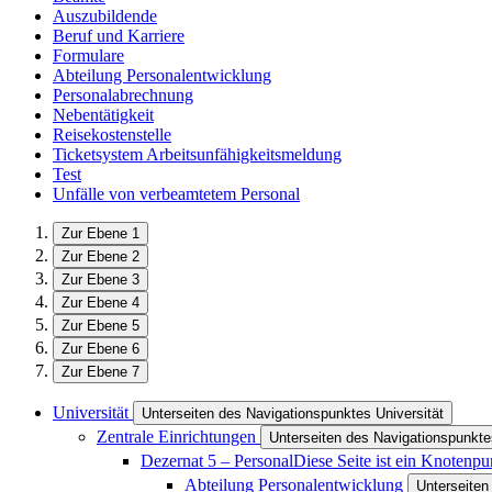
Auszubildende
Beruf und Karriere
Formulare
Abteilung Personalentwicklung
Personalabrechnung
Nebentätigkeit
Reisekostenstelle
Ticketsystem Arbeitsunfähigkeitsmeldung
Test
Unfälle von verbeamtetem Personal
Zur Ebene 1
Zur Ebene 2
Zur Ebene 3
Zur Ebene 4
Zur Ebene 5
Zur Ebene 6
Zur Ebene 7
Universität
Unterseiten des Navigationspunktes Universität
Zentrale Einrichtungen
Unterseiten des Navigationspunkte
Dezernat 5 –​​ Personal
Diese Seite ist ein Knotenpu
Abteilung Personalentwicklung
Unterseiten