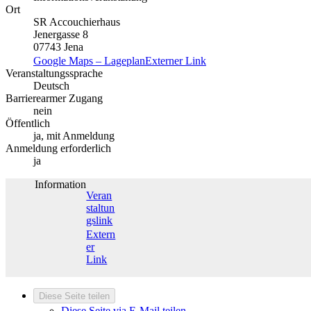
Ort
SR Accouchierhaus
Jenergasse 8
07743 Jena
Google Maps – Lageplan
Externer Link
Veranstaltungssprache
Deutsch
Barrierearmer Zugang
nein
Öffentlich
ja, mit Anmeldung
Anmeldung erforderlich
ja
Information
Veran
staltun
gslink
Extern
er
Link
Diese Seite teilen
Diese Seite via E-Mail teilen