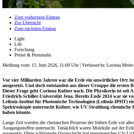
Zum vorherigen Eintrag
Zur Übersicht
Zum nächsten Eintrag
Light
Life
Forschung
Preise & Personalia
Meldung vom:
15. Juni 2026, 11:00 Uhr
| Verfasser/in: Lavinia Meie
Vor vier Milliarden Jahren war die Erde ein unwirtlicher Ort: h
ausgesetzt. Und doch entstanden aus dieser Ursuppe die ersten Ba
Dieser Frage geht Corinna Kufner nach. Die Physikerin ist seit 
Friedrich-Schiller-Universität Jena. Bereits Ende 2024 war sie 
Leibniz-Institut für Photonische Technologien (Leibniz-IPHT) e
Spektroskopie untersucht Kufner, wie UV-Strahlung chemische R
haben könnte.
Lange Zeit wurden die chemischen Prozesse der frühen Erde vor allem
Ausgangsstoffen untersucht. Tatsächlich waren Moleküle auf der Erd
ausgesetzt. Ohne schützende Ozonschicht traf energiereiches UV-Licht