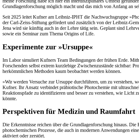
meine Forschung habe ich hier ein interdisziplinäres Umfeld gefund
Grundlagenforschung möglich macht und das mich von Anfang an sehr
Seit 2025 leitet Kufner am Leibniz-IPHT die Nachwuchsgruppe »Ph
der Carl-Zeiss-Stiftung gefördert und zusätzlich von der Leibniz-Gemei
Jena wird sie künftig auch in der Lehre tätig sein. Geplant sind Leh
sowie ein Seminar zum Thema Origins of Life.
Experimente zur »Ursuppe«
Im Labor simuliert Kufners Team Bedingungen der frühen Erde. Mithi
Forschenden selbst extrem kurzlebige Zwischenzustände sichtbar: Proz
herkömmlichen Methoden kaum beobachtet werden können.
»Wir werden Versuche zur Ursuppe durchführen, um zu verstehen, wel
Kufner. Ihr Ansatz verbindet präbiotische Photochemie mit ultraschnel
Reaktionspfade zu identifizieren und besser zu verstehen, wie Licht z
könnte.
Perspektiven für Medizin und Raumfahrt
Die Erkenntnisse reichen über die Grundlagenforschung hinaus. Die
photochemischen Prozesse, die auch in modernen Anwendungen eine R
aktiviert oder zerstört.