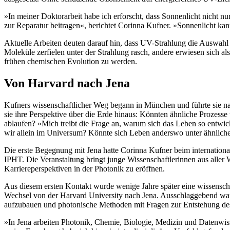
»In meiner Doktorarbeit habe ich erforscht, dass Sonnenlicht nicht n
zur Reparatur beitragen«, berichtet Corinna Kufner. »Sonnenlicht ka
Aktuelle Arbeiten deuten darauf hin, dass UV-Strahlung die Auswahl 
Moleküle zerfielen unter der Strahlung rasch, andere erwiesen sich al
frühen chemischen Evolution zu werden.
Von Harvard nach Jena
Kufners wissenschaftlicher Weg begann in München und führte sie nac
sie ihre Perspektive über die Erde hinaus: Könnten ähnliche Prozesse
ablaufen? »Mich treibt die Frage an, warum sich das Leben so entwick
wir allein im Universum? Könnte sich Leben anderswo unter ähnlic
Die erste Begegnung mit Jena hatte Corinna Kufner beim internatio
IPHT. Die Veranstaltung bringt junge Wissenschaftlerinnen aus aller
Karriereperspektiven in der Photonik zu eröffnen.
Aus diesem ersten Kontakt wurde wenige Jahre später eine wissenscha
Wechsel von der Harvard University nach Jena. Ausschlaggebend war 
aufzubauen und photonische Methoden mit Fragen zur Entstehung de
»In Jena arbeiten Photonik, Chemie, Biologie, Medizin und Datenwi