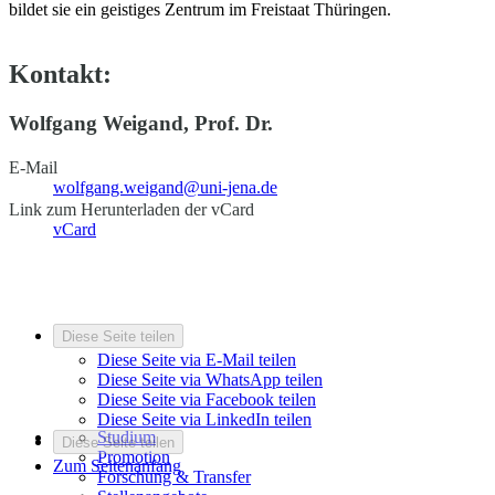
bildet sie ein geistiges Zentrum im Freistaat Thüringen.
Kontakt:
Wolfgang Weigand, Prof. Dr.
E-Mail
wolfgang.weigand@uni-jena.de
Link zum Herunterladen der vCard
vCard
Diese Seite teilen
Diese Seite via E-Mail teilen
Diese Seite via WhatsApp teilen
Diese Seite via Facebook teilen
Diese Seite via LinkedIn teilen
Studium
Diese Seite teilen
Promotion
Zum Seitenanfang
Forschung & Transfer