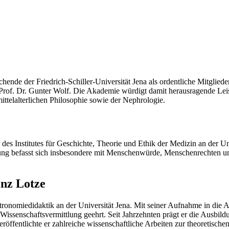
ende der Friedrich-Schiller-Universität Jena als ordentliche Mitgliede
d Prof. Dr. Gunter Wolf. Die Akademie würdigt damit herausragende Le
ttelalterlichen Philosophie sowie der Nephrologie.
es Institutes für Geschichte, Theorie und Ethik der Medizin an der Uni
hung befasst sich insbesondere mit Menschenwürde, Menschenrechten 
inz Lotze
tronomiedidaktik an der Universität Jena. Mit seiner Aufnahme in die A
ssenschaftsvermittlung geehrt. Seit Jahrzehnten prägt er die Ausbildu
ffentlichte er zahlreiche wissenschaftliche Arbeiten zur theoretisch