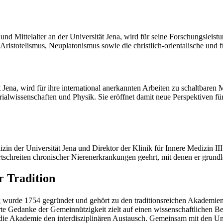
d Mittelalter an der Universität Jena, wird für seine Forschungsleistun
 Aristotelismus, Neuplatonismus sowie die christlich-orientalische und 
 Jena, wird für ihre international anerkannten Arbeiten zu schaltbare
lwissenschaften und Physik. Sie eröffnet damit neue Perspektiven für 
zin der Universität Jena und Direktor der Klinik für Innere Medizin II
rtschreiten chronischer Nierenerkrankungen geehrt, mit denen er grundl
r Tradition
k
wurde 1754 gegründet und gehört zu den traditionsreichen Akademien i
te Gedanke der Gemeinnützigkeit zielt auf einen wissenschaftlichen B
 die Akademie den interdisziplinären Austausch. Gemeinsam mit den U