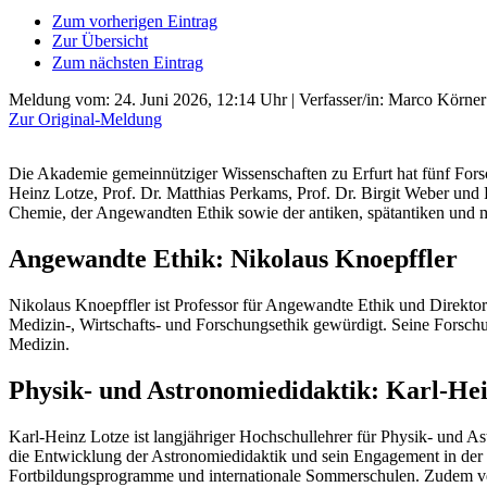
Zum vorherigen Eintrag
Zur Übersicht
Zum nächsten Eintrag
Meldung vom:
24. Juni 2026, 12:14 Uhr
| Verfasser/in: Marco Körner
Zur Original-Meldung
Die Akademie gemeinnütziger Wissenschaften zu Erfurt hat fünf Forsch
Heinz Lotze, Prof. Dr. Matthias Perkams, Prof. Dr. Birgit Weber un
Chemie, der Angewandten Ethik sowie der antiken, spätantiken und mi
Angewandte Ethik: Nikolaus Knoepffler
Nikolaus Knoepffler ist Professor für Angewandte Ethik und Direktor d
Medizin-, Wirtschafts- und Forschungsethik gewürdigt. Seine Forsc
Medizin.
Physik- und Astronomiedidaktik: Karl-He
Karl-Heinz Lotze ist langjähriger Hochschullehrer für Physik- und As
die Entwicklung der Astronomiedidaktik und sein Engagement in der Wi
Fortbildungsprogramme und internationale Sommerschulen. Zudem verö