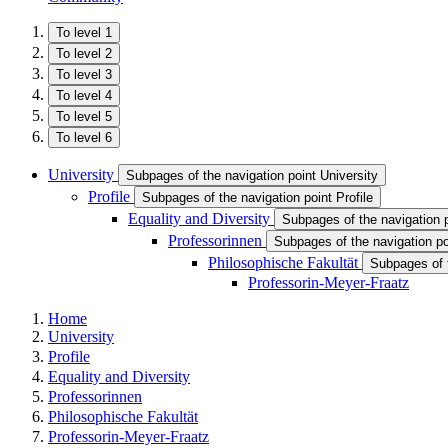
To level 1
To level 2
To level 3
To level 4
To level 5
To level 6
University
Subpages of the navigation point University
Profile
Subpages of the navigation point Profile
Equality and Diversity
Subpages of the navigation p
Professorinnen
Subpages of the navigation po
Philosophische Fakultät
Subpages of t
Professorin-Meyer-Fraatz
Home
University
Profile
Equality and Diversity
Professorinnen
Philosophische Fakultät
Professorin-Meyer-Fraatz