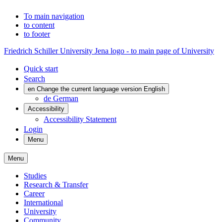
To main navigation
to content
to footer
Friedrich Schiller University Jena logo - to main page of University
Quick start
Search
en
Change the current language version English
de
German
Accessibility
Accessibility Statement
Login
Menu
Menu
Studies
Research & Transfer
Career
International
University
Community