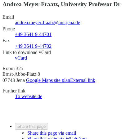
Andrea Meyer-Fraatz, University Professor Dr
Email
andrea.meyer-fraatz@uni-jena.de
Phone
+49 3641 9-44701
Fax
+49 3641 9-44702
Link to download vCard
vCard
Room 325
Ernst-Abbe-Platz 8
07743 Jena
Google Maps site plan
External link
Further link
To website
de
Share this page
Share this page via email
Share this page via WhatsApp