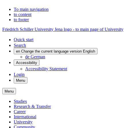
To main navigation
to content
to footer
Friedrich Schiller University Jena logo - to main page of University
Quick start
Search
en
Change the current language version English
de
German
Accessibility
Accessibility Statement
Login
Menu
Menu
Studies
Research & Transfer
Career
International
University
Community