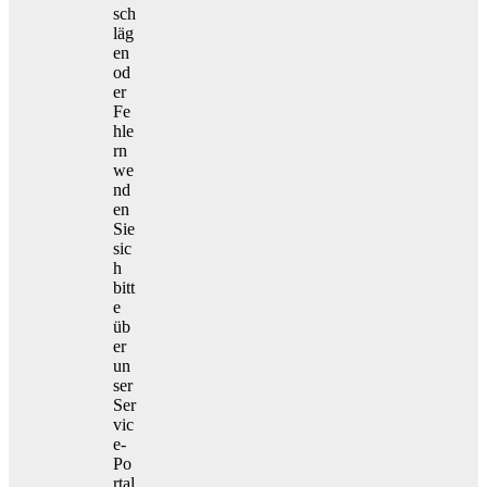
sch
läg
en
od
er
Fe
hle
rn
we
nd
en
Sie
sic
h
bitt
e
üb
er
un
ser
Ser
vic
e-
Po
rtal