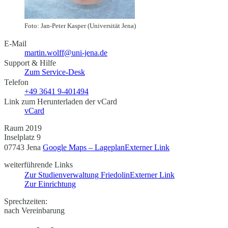
Foto: Jan-Peter Kasper (Universität Jena)
E-Mail
martin.wolff@uni-jena.de
Support & Hilfe
Zum Service-Desk
Telefon
+49 3641 9-401494
Link zum Herunterladen der vCard
vCard
Raum 2019
Inselplatz 9
07743 Jena
Google Maps – Lageplan
Externer Link
weiterführende Links
Zur Studienverwaltung Friedolin
Externer Link
Zur Einrichtung
Sprechzeiten:
nach Vereinbarung