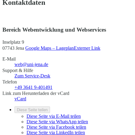
Kontaktdaten
Bereich Webentwicklung und Webservices
Inselplatz 9
07743 Jena
Google Maps – Lageplan
Externer Link
E-Mail
web@uni-jena.de
Support & Hilfe
Zum Service-Desk
Telefon
+49 3641 9-401491
Link zum Herunterladen der vCard
vCard
Diese Seite teilen
Diese Seite via E-Mail teilen
Diese Seite via WhatsApp teilen
Diese Seite via Facebook teilen
Diese Seite via LinkedIn teilen