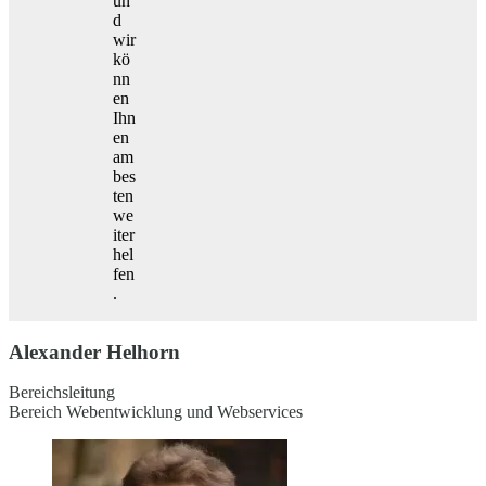
un
d
wir
kö
nn
en
Ihn
en
am
bes
ten
we
iter
hel
fen
.
Alexander Helhorn
Bereichsleitung
Bereich Webentwicklung und Webservices