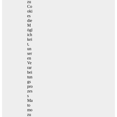
zu
Co
oki
es
die
M
ögl
ich
kei
t,
un
ser
en
Ve
rar
bei
tun
gs
pro
zes
s
Ma
to
mo
zu