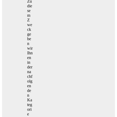
Zu
die
se
m
Z
we
ck
ge
be
n
wir
Ihn
en
in
der
na
chf
olg
en
de
n
Ka
teg
ori
e