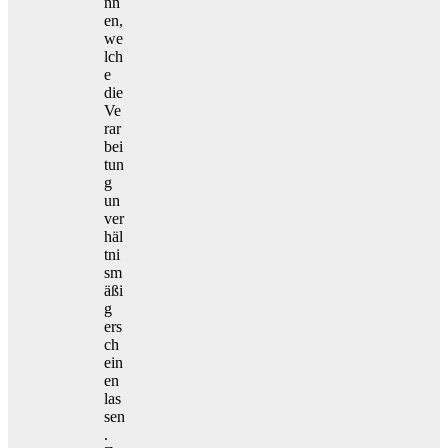
nn
en,
we
lch
e
die
Ve
rar
bei
tun
g
un
ver
häl
tni
sm
äßi
g
ers
ch
ein
en
las
sen
.