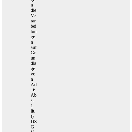
n
die
Ve
rar
bei
tun
ge
n
auf
Gr
un
dla
ge
vo
n
Art
. 6
Ab
s.
1
lit.
f)
DS
G