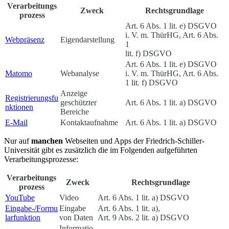
Verarbeitungs
Zweck
Rechtsgrundlage
prozess
Art. 6 Abs. 1 lit. e) DSGVO
i. V. m. ThürHG, Art. 6 Abs.
Webpräsenz
Eigendarstellung
1
lit. f) DSGVO
Art. 6 Abs. 1 lit. e) DSGVO
Matomo
Webanalyse
i. V. m. ThürHG, Art. 6 Abs.
1 lit. f) DSGVO
Anzeige
Registrierungsfu
geschützter
Art. 6 Abs. 1 lit. a) DSGVO
nktionen
Bereiche
E-Mail
Kontaktaufnahme
Art. 6 Abs. 1 lit. a) DSGVO
Nur auf
manchen
Webseiten und Apps der Friedrich-Schiller-
Universität gibt es zusätzlich die im Folgenden aufgeführten
Verarbeitungsprozesse:
Verarbeitungs
Zweck
Rechtsgrundlage
prozess
YouTube
Video
Art. 6 Abs. 1 lit. a) DSGVO
Eingabe-/Formu
Eingabe
Art. 6 Abs. 1 lit. a),
larfunktion
von Daten
Art. 9 Abs. 2 lit. a) DSGVO
Informatio