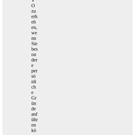
V
O
zu
erh
eb
en,
we
nn
Sie
bes
on
der
e
per
sö
nli
ch
e
Gr
ün
de
anf
ühr
en
kö