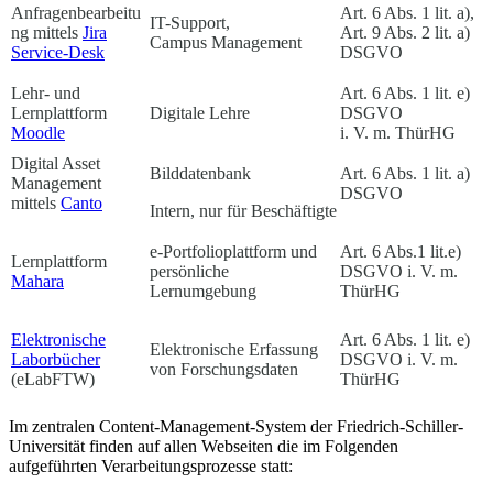
Anfragenbearbeitu
Art. 6 Abs. 1 lit. a),
IT-Support,
ng mittels
Jira
Art. 9 Abs. 2 lit. a)
Campus Management
Service-Desk
DSGVO
Lehr- und
Art. 6 Abs. 1 lit. e)
Lernplattform
Digitale Lehre
DSGVO
Moodle
i. V. m. ThürHG
Digital Asset
Bilddatenbank
Art. 6 Abs. 1 lit. a)
Management
DSGVO
mittels
Canto
Intern, nur für Beschäftigte
e-Portfolioplattform und
Art. 6 Abs.1 lit.e)
Lernplattform
persönliche
DSGVO i. V. m.
Mahara
Lernumgebung
ThürHG
Elektronische
Art. 6 Abs. 1 lit. e)
Elektronische Erfassung
Laborbücher
DSGVO i. V. m.
von Forschungsdaten
(eLabFTW)
ThürHG
Im zentralen Content-Management-System der Friedrich-Schiller-
Universität finden auf allen Webseiten die im Folgenden
aufgeführten Verarbeitungsprozesse statt: