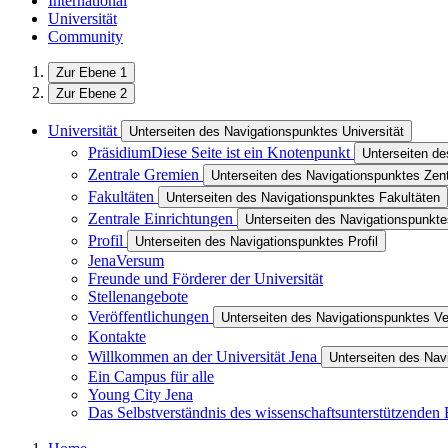
International
Universität
Community
Zur Ebene 1
Zur Ebene 2
Universität
Unterseiten des Navigationspunktes Universität
Präsidium
Diese Seite ist ein Knotenpunkt
Unterseiten d
Zentrale Gremien
Unterseiten des Navigationspunktes Zen
Fakultäten
Unterseiten des Navigationspunktes Fakultäten
Zentrale Einrichtungen
Unterseiten des Navigationspunkte
Profil
Unterseiten des Navigationspunktes Profil
JenaVersum
Freunde und Förderer der Universität
Stellenangebote
Veröffentlichungen
Unterseiten des Navigationspunktes Ve
Kontakte
Willkommen an der Universität Jena
Unterseiten des Nav
Ein Campus für alle
Young City Jena
Das Selbstverständnis des wissenschaftsunterstützenden 