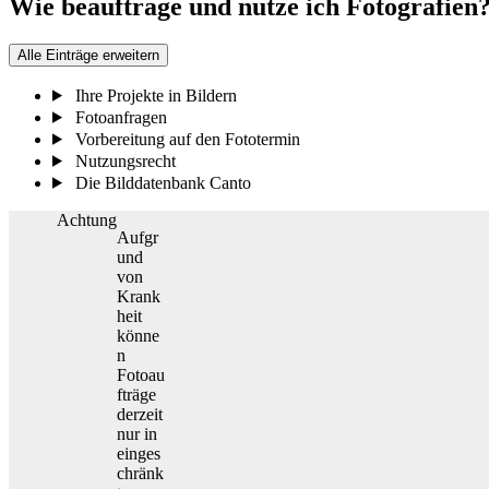
Wie beauftrage und nutze ich Fotografien
Alle Einträge erweitern
Ihre Projekte in Bildern
Fotoanfragen
Vorbereitung auf den Fototermin
Nutzungsrecht
Die Bilddatenbank Canto
Achtung
Aufgr
und
von
Krank
heit
könne
n
Fotoau
fträge
derzeit
nur in
einges
chränk