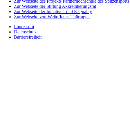
Zur Webseite des Projekts Partnerhochschule des Spitzensports
Zur Webseite der Stiftung Akkreditierungsrat
Zur Webseite der Initiative Total E-Quality
Zur Webseite von Weltoffenes Thüringen
Impressum
Datenschutz
Barrierefreiheit