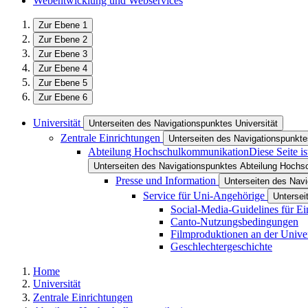
Webentwicklung und Webservices
Zur Ebene 1
Zur Ebene 2
Zur Ebene 3
Zur Ebene 4
Zur Ebene 5
Zur Ebene 6
Universität
Unterseiten des Navigationspunktes Universität
Zentrale Einrichtungen
Unterseiten des Navigationspunkte
Abteilung Hochschulkommunikation
Diese Seite i
Unterseiten des Navigationspunktes Abteilung Hoch
Presse und Information
Unterseiten des Nav
Service für Uni-Angehörige
Untersei
Social-Media-Guidelines für Ei
Canto-Nutzungsbedingungen
Filmproduktionen an der Univer
Geschlechtergeschichte
Home
Universität
Zentrale Einrichtungen