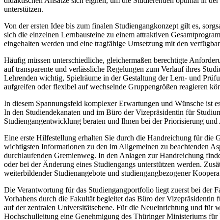
didaktischen Ansätze sich eignen, um die Studierenden optimal in d
unterstützen.
Von der ersten Idee bis zum finalen Studiengangkonzept gilt es, sorgs
sich die einzelnen Lernbausteine zu einem attraktiven Gesamtprog
eingehalten werden und eine tragfähige Umsetzung mit den verfügbar
Häufig müssen unterschiedliche, gleichermaßen berechtigte Anforder
auf transparente und verlässliche Regelungen zum Verlauf ihres Studi
Lehrenden wichtig, Spielräume in der Gestaltung der Lern- und Prüfu
aufgreifen oder flexibel auf wechselnde Gruppengrößen reagieren kö
In diesem Spannungsfeld komplexer Erwartungen und Wünsche ist es n
In den Studiendekanaten und im Büro der Vizepräsidentin für Studium 
Studiengangentwicklung beraten und Ihnen bei der Priorisierung un
Eine erste Hilfestellung erhalten Sie durch die Handreichung für di
wichtigsten Informationen zu den im Allgemeinen zu beachtenden Asp
durchlaufenden Gremienweg. In den Anlagen zur Handreichung finden 
oder bei der Änderung eines Studiengangs unterstützen werden. Zusä
weiterbildender Studienangebote und studiengangbezogener Kooperat
Die Verantwortung für das Studiengangportfolio liegt zuerst bei der 
Vorhabens durch die Fakultät begleitet das Büro der Vizepräsidentin
auf der zentralen Universitätsebene. Für die Neueinrichtung und f
Hochschulleitung eine Genehmigung des Thüringer Ministeriums für Wi