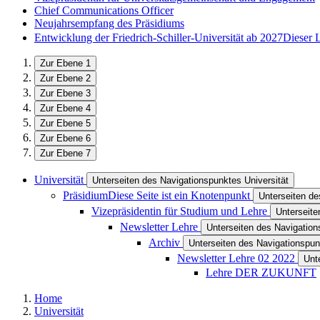
Chief Communications Officer
Neujahrsempfang des Präsidiums
Entwicklung der Friedrich-Schiller-Universität ab 2027
Dieser 
Zur Ebene 1
Zur Ebene 2
Zur Ebene 3
Zur Ebene 4
Zur Ebene 5
Zur Ebene 6
Zur Ebene 7
Universität
Unterseiten des Navigationspunktes Universität
Präsidium
Diese Seite ist ein Knotenpunkt
Unterseiten d
Vizepräsidentin für Studium und Lehre
Unterseite
Newsletter Lehre
Unterseiten des Navigation
Archiv
Unterseiten des Navigationspun
Newsletter Lehre 02 2022
Unt
Lehre DER ZUKUNFT
Home
Universität