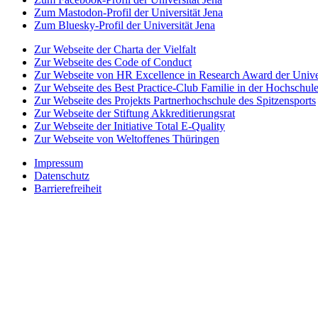
Zum Mastodon-Profil der Universität Jena
Zum Bluesky-Profil der Universität Jena
Zur Webseite der Charta der Vielfalt
Zur Webseite des Code of Conduct
Zur Webseite von HR Excellence in Research Award der Univer
Zur Webseite des Best Practice-Club Familie in der Hochschul
Zur Webseite des Projekts Partnerhochschule des Spitzensports
Zur Webseite der Stiftung Akkreditierungsrat
Zur Webseite der Initiative Total E-Quality
Zur Webseite von Weltoffenes Thüringen
Impressum
Datenschutz
Barrierefreiheit