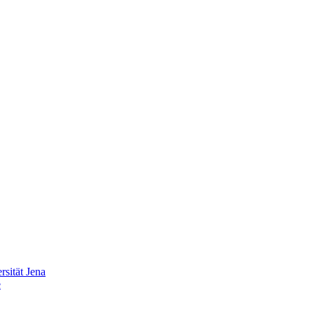
sität Jena
e