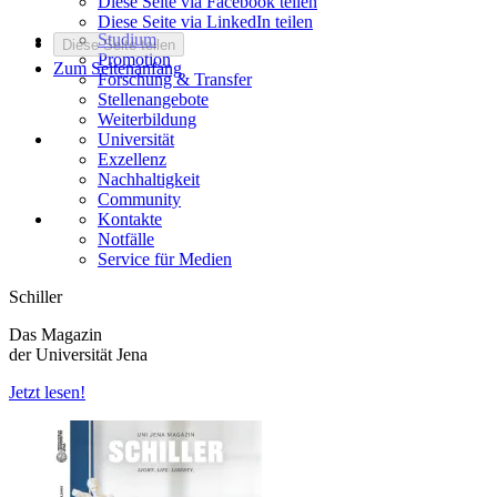
Diese Seite via Facebook teilen
Diese Seite via LinkedIn teilen
Studium
Diese Seite teilen
Promotion
Zum Seitenanfang
Forschung & Transfer
Stellenangebote
Weiterbildung
Universität
Exzellenz
Nachhaltigkeit
Community
Kontakte
Notfälle
Service für Medien
Schiller
Das Magazin
der Universität Jena
Jetzt lesen!