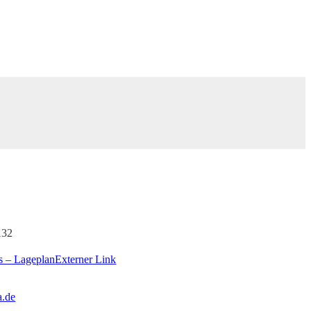
132
 – Lageplan
Externer Link
a.de