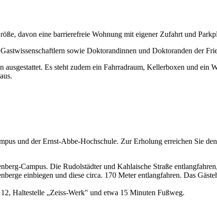
ße, davon eine barrierefreie Wohnung mit eigener Zufahrt und Parkpla
Gastwissenschaftlern sowie Doktorandinnen und Doktoranden der Friedr
on ausgestattet. Es steht zudem ein Fahrradraum, Kellerboxen und ei
aus.
Campus und der Ernst-Abbe-Hochschule. Zur Erholung erreichen Sie d
berg-Campus. Die Rudolstädter und Kahlaische Straße entlangfahren, n
berge einbiegen und diese circa. 170 Meter entlangfahren. Das Gästeha
1, 12, Haltestelle „Zeiss-Werk" und etwa 15 Minuten Fußweg.