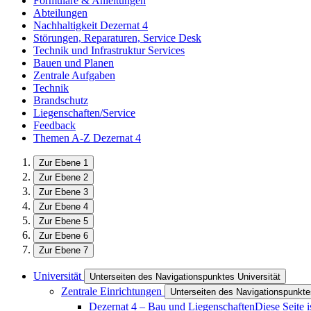
Formulare & Anleitungen
Abteilungen
Nachhaltigkeit Dezernat 4
Störungen, Reparaturen, Service Desk
Technik und Infrastruktur Services
Bauen und Planen
Zentrale Aufgaben
Technik
Brandschutz
Liegenschaften/Service
Feedback
Themen A-Z Dezernat 4
Zur Ebene 1
Zur Ebene 2
Zur Ebene 3
Zur Ebene 4
Zur Ebene 5
Zur Ebene 6
Zur Ebene 7
Universität
Unterseiten des Navigationspunktes Universität
Zentrale Einrichtungen
Unterseiten des Navigationspunkte
Dezernat 4 – Bau und Liegenschaften
Diese Seite 