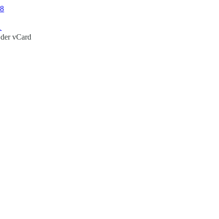
38
1
 der vCard