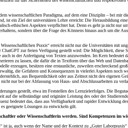
ssenziell für das Sicherstellen des wissenschaftlichen und respektvoll
dem wissenschaftlichen Paradigma, auf dem eine Disziplin – bei mir d
nd, ist ein Ziel der universitären Lehre erreicht: Die Herausbildung ein
sch-ethischen Aspekten verpflichtet hat. Denn es geht ja nicht nur um 
erhaltens, sondern über die Frage des Könnens hinaus auch um die Aus
Wissenschaftlichen Praxis“ erreicht nicht nur die Universitäten mit 
atGPT zur freien Verfügung gestellt wird: Die Möglichkeit, diese Sy
e auch in der Anfertigung von Texten anzuwenden. Im Kern bedeutet da
nerieren zu lassen, die dafür die in Textform über das Web und Daten
delle erzeugen, besitzen eine erstaunliche, zuweilen erschreckend große
n gewaltig, die Gefahren und Konsequenzen in vielerlei Aspekten noch w
iderstehlich, aus Bequemlichkeit oder aus Zeitnot nicht den eigenen G
nicht nur bei der Abfassung von Haus- und Abschlussarbeiten zu verla
erungen gestellt, etwa im Feststellen des Lernzielerfolges. Die Begut
beit auf die selbständige und originäre Leistung des oder der Studier
uenz bedeutet das, dass aus Verfügbarkeit und rapider Entwicklung d
 es geeignete Lösungen zu entwickeln gilt.
chaftler oder Wissenschaftlerin werden. Sind Kompetenzen im wiss
s“ ist ja, auch wenn der Name und der Kontext zu „Guter Laborpraxis“ o