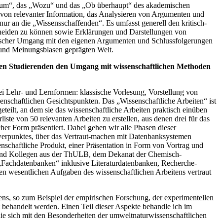
 „Warum“, das „Wozu“ und das „Ob überhaupt“ des akademischen
s von relevanter Information, das Analysieren von Argumenten und
ur an die „Wissensschaffenden“. Es umfasst generell den kritisch-
cheiden zu können sowie Erklärungen und Darstellungen von
kritischer Umgang mit den eigenen Argumenten und Schlussfolgerungen
 und Meinungsblasen geprägten Welt.
 den Studierenden den Umgang mit wissenschaftlichen Methoden
ei Lehr- und Lernformen: klassische Vorlesung, Vorstellung von
nschaftlichen Gesichtspunkten. Das „Wissenschaftliche Arbeiten“ ist
eilt, an dem sie das wissenschaftliche Arbeiten praktisch einüben
ste von 50 relevanten Arbeiten zu erstellen, aus denen drei für das
er Form präsentiert. Dabei gehen wir alle Phasen dieser
werpunktes, über das Vertraut-machen mit Datenbanksystemen
nschaftliche Produkt, einer Präsentation in Form von Vortrag und
n und Kollegen aus der ThULB, dem Dekanat der Chemisch-
Fachdatenbanken“ inklusive Literaturdatenbanken, Recherche-
n wesentlichen Aufgaben des wissenschaftlichen Arbeitens vertraut
tens, so zum Beispiel der empirischen Forschung, der experimentellen
 behandelt werden. Einen Teil dieser Aspekte behandle ich im
die sich mit den Besonderheiten der umweltnaturwissenschaftlichen