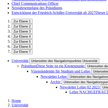
Chief Communications Officer
Neujahrsempfang des Präsidiums
Entwicklung der Friedrich-Schiller-Universität ab 2027
Dieser 
Zur Ebene 1
Zur Ebene 2
Zur Ebene 3
Zur Ebene 4
Zur Ebene 5
Zur Ebene 6
Zur Ebene 7
Universität
Unterseiten des Navigationspunktes Universität
Präsidium
Diese Seite ist ein Knotenpunkt
Unterseiten d
Vizepräsidentin für Studium und Lehre
Unterseite
Newsletter Lehre
Unterseiten des Navigation
Archiv
Unterseiten des Navigationspun
Newsletter Lehre 02 2023
Unt
Lehre NACHGEFRAG
Home
Universität