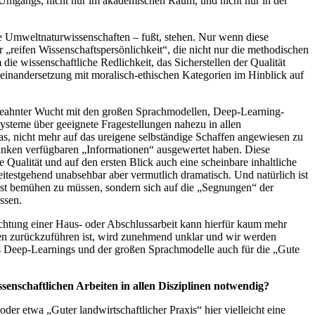
en Umgangs, nicht nur im akademischen Raum, und nicht nur in der
ie Umweltnaturwissenschaften – fußt, stehen. Nur wenn diese
er „reifen Wissenschaftspersönlichkeit“, die nicht nur die methodischen
die wissenschaftliche Redlichkeit, das Sicherstellen der Qualität
einandersetzung mit moralisch-ethischen Kategorien im Hinblick auf
ungeahnter Wucht mit den großen Sprachmodellen, Deep-Learning-
steme über geeignete Fragestellungen nahezu in allen
s, nicht mehr auf das ureigene selbständige Schaffen angewiesen zu
banken verfügbaren „Informationen“ ausgewertet haben. Diese
 Qualität und auf den ersten Blick auch eine scheinbare inhaltliche
eitestgehend unabsehbar aber vermutlich dramatisch. Und natürlich ist
eist bemühen zu müssen, sondern sich auf die „Segnungen“ der
ssen.
achtung einer Haus- oder Abschlussarbeit kann hierfür kaum mehr
enden zurückzuführen ist, wird zunehmend unklar und wir werden
es Deep-Learnings und der großen Sprachmodelle auch für die „Gute
enschaftlichen Arbeiten in allen Disziplinen notwendig?
der etwa „Guter landwirtschaftlicher Praxis“ hier vielleicht eine