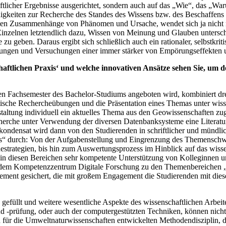
schaftlicher Ergebnisse ausgerichtet, sondern auch auf das „Wie“, das
ähigkeiten zur Recherche des Standes des Wissens bzw. des Beschaffen
elten Zusammenhänge von Phänomen und Ursache, wendet sich ja nicht n
Einzelnen letztendlich dazu, Wissen von Meinung und Glauben unters
 zu geben. Daraus ergibt sich schließlich auch ein rationaler, selbst
hrungen und Versuchungen einer immer stärker von Empörungseffekten
haftlichen Praxis‘ und welche innovativen Ansätze sehen Sie, um
ten Fachsemester des Bachelor-Studiums angeboten wird, kombiniert dr
ische Rechercheübungen und die Präsentation eines Themas unter wisse
altung individuell ein aktuelles Thema aus den Geowissenschaften zuget
herche unter Verwendung der diversen Datenbanksysteme eine Literaturli
ndensat wird dann von den Studierenden in schriftlicher und mündlich
ens“ durch: Von der Aufgabenstellung und Eingrenzung des Themensch
estrategien, bis hin zum Auswertungsprozess im Hinblick auf das wisse
ir in diesen Bereichen sehr kompetente Unterstützung von Kolleginne
nd dem Kompetenzzentrum Digitale Forschung zu den Themenbereichen „
ent gesichert, die mit großem Engagement die Studierenden mit diese
 gefüllt und weitere wesentliche Aspekte des wissenschaftlichen Arbei
d -prüfung, oder auch der computergestützten Techniken, können nicht
h für die Umweltnaturwissenschaften entwickelten Methodendisziplin, 