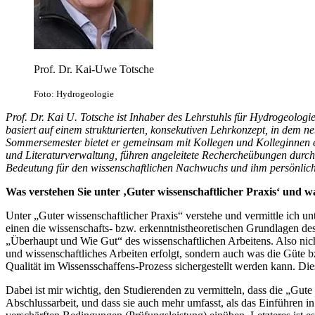
Prof. Dr. Kai-Uwe Totsche
Foto: Hydrogeologie
Prof. Dr. Kai U. Totsche ist Inhaber des Lehrstuhls für Hydrogeolog
basiert auf einem strukturierten, konsekutiven Lehrkonzept, in dem
Sommersemester bietet er gemeinsam mit Kollegen und Kolleginnen e
und Literaturverwaltung, führen angeleitete Rechercheübungen du
Bedeutung für den wissenschaftlichen Nachwuchs und ihm persönlich e
Was verstehen Sie unter ‚Guter wissenschaftlicher Praxis‘ und wa
Unter „Guter wissenschaftlicher Praxis“ verstehe und vermittle ich 
einen die wissenschafts- bzw. erkenntnistheoretischen Grundlagen d
„Überhaupt und Wie Gut“ des wissenschaftlichen Arbeitens. Also nic
und wissenschaftliches Arbeiten erfolgt, sondern auch was die Güte 
Qualität im Wissensschaffens-Prozess sichergestellt werden kann. Die
Dabei ist mir wichtig, den Studierenden zu vermitteln, dass die „Gute
Abschlussarbeit, und dass sie auch mehr umfasst, als das Einführen in 