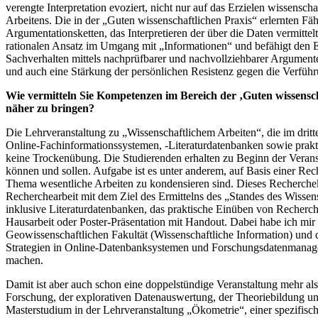
verengte Interpretation evoziert, nicht nur auf das Erzielen wissen
Arbeitens. Die in der „Guten wissenschaftlichen Praxis“ erlernten F
Argumentationsketten, das Interpretieren der über die Daten vermitt
rationalen Ansatz im Umgang mit „Informationen“ und befähigt den 
Sachverhalten mittels nachprüfbarer und nachvollziehbarer Argumente
und auch eine Stärkung der persönlichen Resistenz gegen die Verfü
Wie vermitteln Sie Kompetenzen im Bereich der ‚Guten wissensc
näher zu bringen?
Die Lehrveranstaltung zu „Wissenschaftlichem Arbeiten“, die im drit
Online-Fachinformationssystemen, -Literaturdatenbanken sowie prakt
keine Trockenübung. Die Studierenden erhalten zu Beginn der Veranst
können und sollen. Aufgabe ist es unter anderem, auf Basis einer Rec
Thema wesentliche Arbeiten zu kondensieren sind. Dieses Rechercheko
Recherchearbeit mit dem Ziel des Ermittelns des „Standes des Wiss
inklusive Literaturdatenbanken, das praktische Einüben von Recherch
Hausarbeit oder Poster-Präsentation mit Handout. Dabei habe ich m
Geowissenschaftlichen Fakultät (Wissenschaftliche Information) u
Strategien in Online-Datenbanksystemen und Forschungsdatenmanagem
machen.
Damit ist aber auch schon eine doppelstündige Veranstaltung mehr als
Forschung, der explorativen Datenauswertung, der Theoriebildung un
Masterstudium in der Lehrveranstaltung „Ökometrie“, einer spezifisc