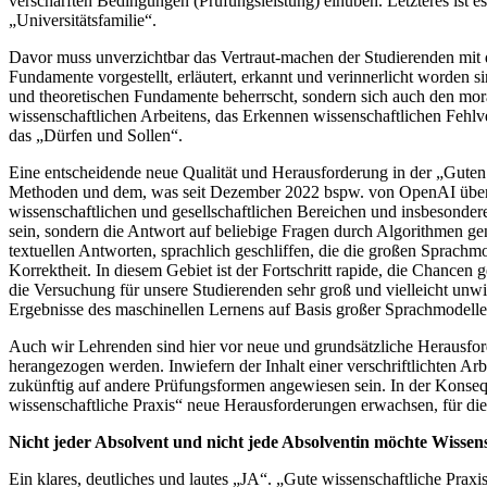
verschärften Bedingungen (Prüfungsleistung) einüben. Letzteres ist e
„Universitätsfamilie“.
Davor muss unverzichtbar das Vertraut-machen der Studierenden mit 
Fundamente vorgestellt, erläutert, erkannt und verinnerlicht worden si
und theoretischen Fundamente beherrscht, sondern sich auch den morali
wissenschaftlichen Arbeitens, das Erkennen wissenschaftlichen Fehlv
das „Dürfen und Sollen“.
Eine entscheidende neue Qualität und Herausforderung in der „Guten 
Methoden und dem, was seit Dezember 2022 bspw. von OpenAI über Ch
wissenschaftlichen und gesellschaftlichen Bereichen und insbesonder
sein, sondern die Antwort auf beliebige Fragen durch Algorithmen ge
textuellen Antworten, sprachlich geschliffen, die die großen Sprachmo
Korrektheit. In diesem Gebiet ist der Fortschritt rapide, die Chance
die Versuchung für unsere Studierenden sehr groß und vielleicht unw
Ergebnisse des maschinellen Lernens auf Basis großer Sprachmodelle 
Auch wir Lehrenden sind hier vor neue und grundsätzliche Herausford
herangezogen werden. Inwiefern der Inhalt einer verschriftlichten Ar
zukünftig auf andere Prüfungsformen angewiesen sein. In der Konseq
wissenschaftliche Praxis“ neue Herausforderungen erwachsen, für die
Nicht jeder Absolvent und nicht jede Absolventin möchte Wissens
Ein klares, deutliches und lautes „JA“. „Gute wissenschaftliche Praxi