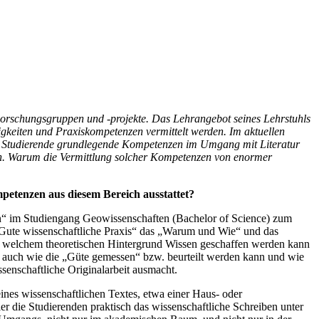
 Forschungsgruppen und -projekte. Das Lehrangebot seines Lehrstuhls
gkeiten und Praxiskompetenzen vermittelt werden. Im aktuellen
en Studierende grundlegende Kompetenzen im Umgang mit Literatur
n. Warum die Vermittlung solcher Kompetenzen von enormer
mpetenzen aus diesem Bereich ausstattet?
ten“ im Studiengang Geowissenschaften (Bachelor of Science) zum
 „Gute wissenschaftliche Praxis“ das „Warum und Wie“ und das
vor welchem theoretischen Hintergrund Wissen geschaffen werden kann
lt auch wie die „Güte gemessen“ bzw. beurteilt werden kann und wie
senschaftliche Originalarbeit ausmacht.
eines wissenschaftlichen Textes, etwa einer Haus- oder
hier die Studierenden praktisch das wissenschaftliche Schreiben unter