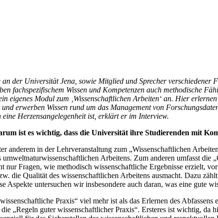
ie an der Universität Jena, sowie Mitglied und Sprecher verschiedener
 neben fachspezifischem Wissen und Kompetenzen auch methodische Fähi
in eigenes Modul zum ‚Wissenschaftlichen Arbeiten‘ an. Hier erlern
rch und erwerben Wissen rund um das Management von Forschungsdate
ine Herzensangelegenheit ist, erklärt er im Interview.
rum ist es wichtig, dass die Universität ihre Studierenden mit Ko
unter anderem in der Lehrveranstaltung zum „Wissenschaftlichen Arbei
es umweltnaturwissenschaftlichen Arbeitens. Zum anderen umfasst die
ht nur Fragen, wie methodisch wissenschaftliche Ergebnisse erzielt, 
bzw. die Qualität des wissenschaftlichen Arbeitens ausmacht. Dazu zäh
se Aspekte untersuchen wir insbesondere auch daran, was eine gute wis
 wissenschaftliche Praxis“ viel mehr ist als das Erlernen des Abfassens 
die „Regeln guter wissenschaftlicher Praxis“. Ersteres ist wichtig, da 