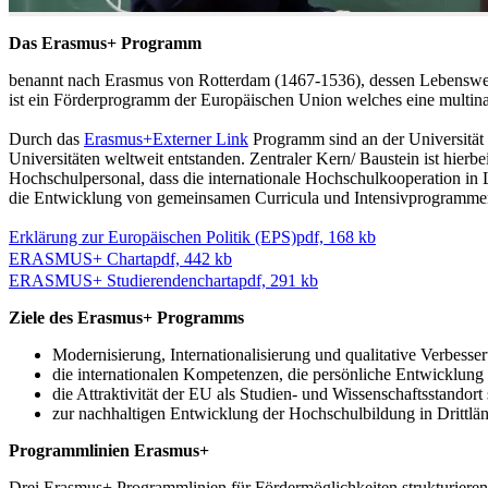
Das Erasmus+ Programm
benannt nach Erasmus von Rotterdam (1467-1536), dessen Lebenswer
ist ein Förderprogramm der Europäischen Union welches eine multin
Durch das
Erasmus+
Externer Link
Programm sind an der Universität 
Universitäten weltweit entstanden. Zentraler Kern/ Baustein ist hier
Hochschulpersonal, dass die internationale Hochschulkooperation in
die Entwicklung von gemeinsamen Curricula und Intensivprogramme
Erklärung zur Europäischen Politik (EPS)
pdf, 168 kb
ERASMUS+ Charta
pdf, 442 kb
ERASMUS+ Studierendencharta
pdf, 291 kb
Ziele des Erasmus+ Programms
Modernisierung, Internationalisierung und qualitative Verbess
die internationalen Kompetenzen, die persönliche Entwicklung 
die Attraktivität der EU als Studien- und Wissenschaftsstandort 
zur nachhaltigen Entwicklung der Hochschulbildung in Drittlän
Programmlinien Erasmus+
Drei Erasmus+ Programmlinien für Fördermöglichkeiten strukturiere