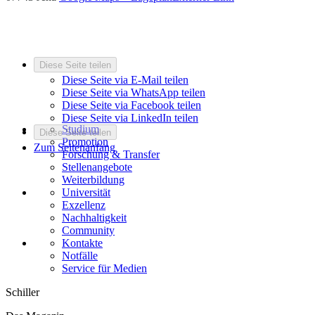
Diese Seite teilen
Diese Seite via E-Mail teilen
Diese Seite via WhatsApp teilen
Diese Seite via Facebook teilen
Diese Seite via LinkedIn teilen
Studium
Diese Seite teilen
Promotion
Zum Seitenanfang
Forschung & Transfer
Stellenangebote
Weiterbildung
Universität
Exzellenz
Nachhaltigkeit
Community
Kontakte
Notfälle
Service für Medien
Schiller