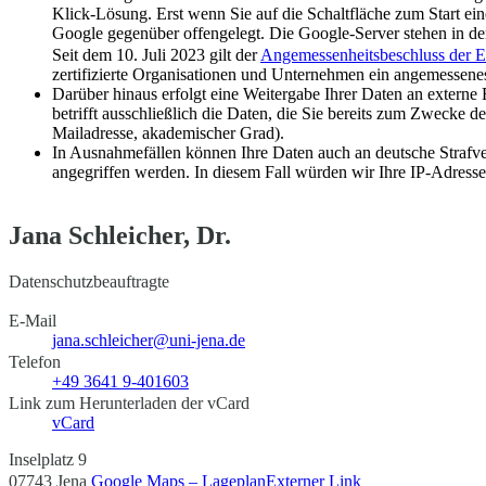
Klick-Lösung. Erst wenn Sie auf die Schaltfläche zum Start ei
Google gegenüber offengelegt. Die Google-Server stehen in der
Seit dem 10. Juli 2023 gilt der
Angemessenheitsbeschluss der 
zertifizierte Organisationen und Unternehmen ein angemessenes
Darüber hinaus erfolgt eine Weitergabe Ihrer Daten an externe 
betrifft ausschließlich die Daten, die Sie bereits zum Zwecke 
Mailadresse, akademischer Grad).
In Ausnahmefällen können Ihre Daten auch an deutsche Strafve
angegriffen werden. In diesem Fall würden wir Ihre IP-Adresse
Jana Schleicher, Dr.
Datenschutzbeauftragte
E-Mail
jana.schleicher@uni-jena.de
Telefon
+49 3641 9-401603
Link zum Herunterladen der vCard
vCard
Inselplatz 9
07743 Jena
Google Maps – Lageplan
Externer Link