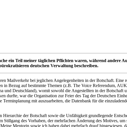
e ein Teil meiner täglichen Pflichten waren, während andere Auf
k bürokratisieren deutschen Verwaltung beschreiben.
en Mailverkehr bei jeglichen Angelegenheiten in der Botschaft. Eine 
keiten in Bezug auf bestimmte Themen (z.B. The Voice Referendum, AU
na und Deutschland), womit sowohl die Angestellten in der Botschaft u
en durfte, war die Organisation zur Feier des Tag der Deutschen Einhe
ie Terminplanung mit auszuarbeiten, die Datenbank für die einzuladend
own Hierarchie der Botschaft sowie die Unfähigkeit grundlegende Entsc
 zum Stillgang des Vorhaben, der mehrfachen Änderung des Motives, um s
 Meine Mentorin sowie ich haben dabei mehrfach drauf hingewiesen, da