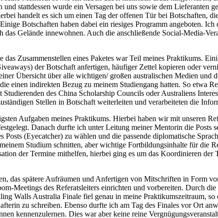
n und stattdessen wurde ein Versagen bei uns sowie dem Lieferanten ge
rbei handelt es sich um einen Tag der offenen Tür bei Botschaften, di
nige Botschaften haben dabei ein riesiges Programm angeboten. Ich 
 das Gelände innewohnen. Auch die anschließende Social-Media-Verarb
das Zusammenstellen eines Paketes war Teil meines Praktikums. Einige
 Giveaways) der Botschaft anfertigen, häufiger Zettel kopieren oder ve
 einer Übersicht über alle wichtigen/ großen australischen Medien u
ie einen indirekten Bezug zu meinem Studiengang hatten. So etwa Rec
Studierenden des China Scholarship Councils oder Australiens Interes
ständigen Stellen in Botschaft weiterleiten und verarbeiteten die Infor
htigsten Aufgaben meines Praktikums. Hierbei haben wir mit unseren Ref
stgelegt. Danach durfte ich unter Leitung meiner Mentorin die Posts se
 Posts (Eyecatcher) zu wählen und die passende diplomatische Sprache
einem Studium schnitten, aber wichtige Fortbildungsinhalte für die Re
ation der Termine mithelfen, hierbei ging es um das Koordinieren der
 das spätere Aufräumen und Anfertigen von Mitschriften in Form von P
-Meetings des Referatsleiters einrichten und vorbereiten. Durch die Ei
ling Walls Australia Finale fiel genau in meine Praktikumszeitraum, so
hafterin zu schreiben. Ebenso durfte ich am Tag des Finales vor Ort an
innen kennenzulernen. Dies war aber keine reine Vergnügungsveranstalt