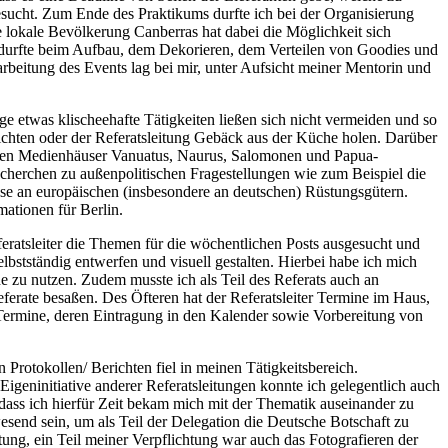
sucht. Zum Ende des Praktikums durfte ich bei der Organisierung
e lokale Bevölkerung Canberras hat dabei die Möglichkeit sich
durfte beim Aufbau, dem Dekorieren, dem Verteilen von Goodies und
eitung des Events lag bei mir, unter Aufsicht meiner Mentorin und
 etwas klischeehafte Tätigkeiten ließen sich nicht vermeiden und so
rnichten oder der Referatsleitung Gebäck aus der Küche holen. Darüber
nd den Medienhäuser Vanuatus, Naurus, Salomonen und Papua-
herchen zu außenpolitischen Fragestellungen wie zum Beispiel die
se an europäischen (insbesondere an deutschen) Rüstungsgütern.
mationen für Berlin.
eratsleiter die Themen für die wöchentlichen Posts ausgesucht und
lbstständig entwerfen und visuell gestalten. Hierbei habe ich mich
 zu nutzen. Zudem musste ich als Teil des Referats auch an
ferate besaßen. Des Öfteren hat der Referatsleiter Termine im Haus,
 Termine, deren Eintragung in den Kalender sowie Vorbereitung von
rotokollen/ Berichten fiel in meinen Tätigkeitsbereich.
geninitiative anderer Referatsleitungen konnte ich gelegentlich auch
 dass ich hierfür Zeit bekam mich mit der Thematik auseinander zu
wesend sein, um als Teil der Delegation die Deutsche Botschaft zu
ung, ein Teil meiner Verpflichtung war auch das Fotografieren der