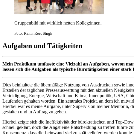
Gruppenbild mit wirklich netten Kolleg:innen.
Foto: Ramn Reet Singh
Aufgaben und Tätigkeiten
Mein Praktikum umfasste eine Vielzahl an Aufgaben, wovon manch
lassen sich die Aufgaben als typische Bürotätigkeiten einer star
Dies beinhaltete die übermäßige Nutzung von Ausdrucken sowie inner
Erstellen der täglichen Presseauswertung mit den aktuellen Neuig
Verteidigung, Energie, Wirtschaft und Klima, Innenpolitik, USA, Chi
Laufenden gehalten worden. Ein zentrales Projekt, an dem ich mitwirk
Hierbei war es meine Aufgabe, unter Supervision meiner Mentorin, d
gestalten und in Auftrag zu geben.
Hierbei zeigte sich die Ineffektivität der bürokratischen und Top-D
schnell geklärt, doch die Angst eine Entscheidung zu treffen führte
Konsequenz, dass die Leinwand viel zu spät geliefert werden konnte.