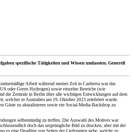
gaben spezifische Tätigkeiten und Wissen umfassten. Generell
routinemäßige Arbeit während meiner Zeit in Canberra war das
KUS oder Green Hydrogen) sowie einzelne Bereiche (wie
nd die Zentrale in Berlin über alle wichtigen Entwicklungen auf dem
it, welcher in Australien am 19. Oktober 2023 zelebriert wurde.
en Gäste zu aktualisieren sowie ein Social-Media-Backdrop zu
heidungen selbstständig zu treffen. Die Auswahl des Motives war
chlussendlich doch das ursprüngliche Bild zu drucken, aber mit der
ss es eine Deadline von Seiten der Lieferanten gebe, welche zu