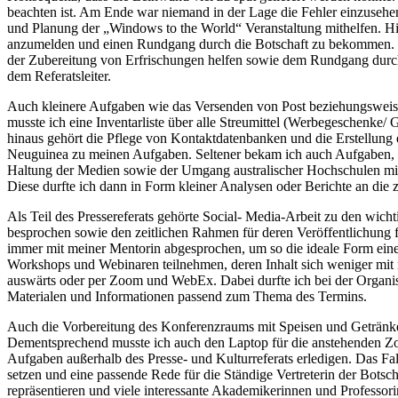
beachten ist. Am Ende war niemand in der Lage die Fehler einzusehe
und Planung der „Windows to the World“ Veranstaltung mithelfen. Hie
anzumelden und einen Rundgang durch die Botschaft zu bekommen. Ei
der Zubereitung von Erfrischungen helfen sowie dem Rundgang durch
dem Referatsleiter.
Auch kleinere Aufgaben wie das Versenden von Post beziehungsweise 
musste ich eine Inventarliste über alle Streumittel (Werbegeschenke/
hinaus gehört die Pflege von Kontaktdatenbanken und die Erstellung
Neuguinea zu meinen Aufgaben. Seltener bekam ich auch Aufgaben, d
Haltung der Medien sowie der Umgang australischer Hochschulen mit 
Diese durfte ich dann in Form kleiner Analysen oder Berichte an die zu
Als Teil des Pressereferats gehörte Social- Media-Arbeit zu den wic
besprochen sowie den zeitlichen Rahmen für deren Veröffentlichung fe
immer mit meiner Mentorin abgesprochen, um so die ideale Form eines
Workshops und Webinaren teilnehmen, deren Inhalt sich weniger mit m
auswärts oder per Zoom und WebEx. Dabei durfte ich bei der Organis
Materialen und Informationen passend zum Thema des Termins.
Auch die Vorbereitung des Konferenzraums mit Speisen und Getränken,
Dementsprechend musste ich auch den Laptop für die anstehenden Zoom
Aufgaben außerhalb des Presse- und Kulturreferats erledigen. Das Fal
setzen und eine passende Rede für die Ständige Vertreterin der Botsc
repräsentieren und viele interessante Akademikerinnen und Professor