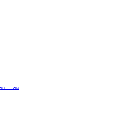
sität Jena
e