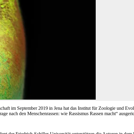
haft im September 2019 in Jena hat das Institut für Zoologie und Evolu
rage nach den Menschenrassen: wie Rassismus Rassen macht“ ausgeric
nt der Friedrich-Schiller-Universität unterstützen die Autoren in dem 