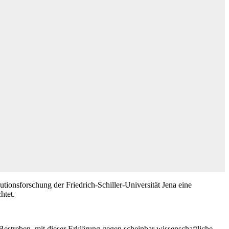
tionsforschung der Friedrich-Schiller-Universität Jena eine
htet.
Bestreben, mit dieser Erklärung gegen scheinbar wissenschaftliche