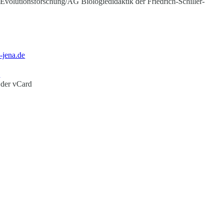
d Evolutionsforschung/AG Biologiedidaktik der Friedrich-Schiller-
-jena.de
1
 der vCard