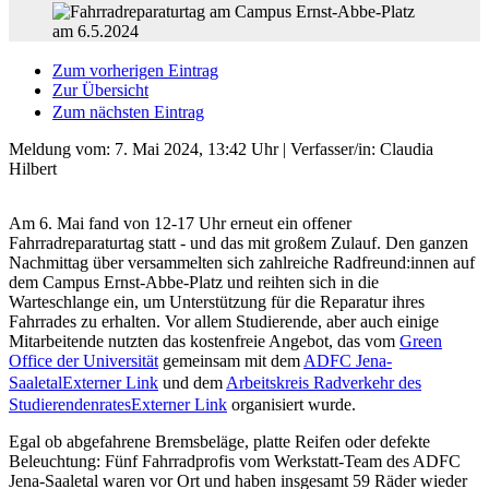
Zum vorherigen Eintrag
Zur Übersicht
Zum nächsten Eintrag
Meldung vom:
7. Mai 2024, 13:42 Uhr
| Verfasser/in: Claudia
Hilbert
Am 6. Mai fand von 12-17 Uhr erneut ein offener
Fahrradreparaturtag statt - und das mit großem Zulauf. Den ganzen
Nachmittag über versammelten sich zahlreiche Radfreund:innen auf
dem Campus Ernst-Abbe-Platz und reihten sich in die
Warteschlange ein, um Unterstützung für die Reparatur ihres
Fahrrades zu erhalten. Vor allem Studierende, aber auch einige
Mitarbeitende nutzten das kostenfreie Angebot, das vom
Green
Office der Universität
gemeinsam mit dem
ADFC Jena-
Saaletal
Externer Link
und dem
Arbeitskreis Radverkehr des
Studierendenrates
Externer Link
organisiert wurde.
Egal ob abgefahrene Bremsbeläge, platte Reifen oder defekte
Beleuchtung: Fünf Fahrradprofis vom Werkstatt-Team des ADFC
Jena-Saaletal waren vor Ort und haben insgesamt 59 Räder wieder