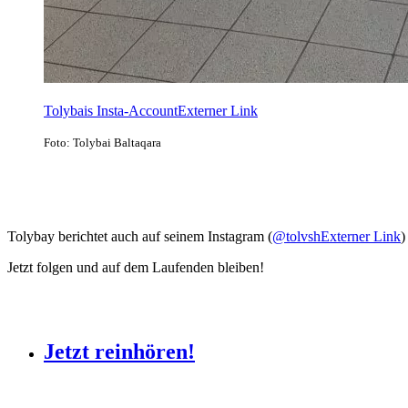
Tolybais Insta-Account
Externer Link
Foto: Tolybai Baltaqara
Tolybay berichtet auch auf seinem Instagram (
@tolvsh
Externer Link
)
Jetzt folgen und auf dem Laufenden bleiben!
Jetzt reinhören!