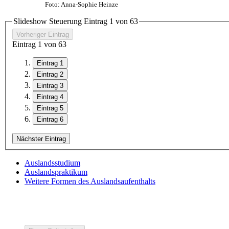
Foto: Anna-Sophie Heinze
Slideshow Steuerung Eintrag
1
von
6
3
Vorheriger Eintrag
Eintrag
1
von
6
3
Eintrag 1
Eintrag 2
Eintrag 3
Eintrag 4
Eintrag 5
Eintrag 6
Nächster Eintrag
Auslandsstudium
Auslandspraktikum
Weitere Formen des Auslandsaufenthalts