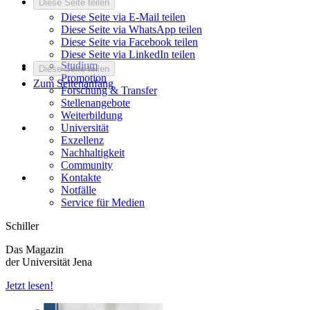
Diese Seite teilen
Diese Seite via E-Mail teilen
Diese Seite via WhatsApp teilen
Diese Seite via Facebook teilen
Diese Seite via LinkedIn teilen
Studium
Diese Seite teilen
Promotion
Zum Seitenanfang
Forschung & Transfer
Stellenangebote
Weiterbildung
Universität
Exzellenz
Nachhaltigkeit
Community
Kontakte
Notfälle
Service für Medien
Schiller
Das Magazin
der Universität Jena
Jetzt lesen!