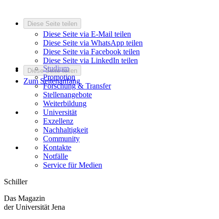
Diese Seite teilen
Diese Seite via E-Mail teilen
Diese Seite via WhatsApp teilen
Diese Seite via Facebook teilen
Diese Seite via LinkedIn teilen
Studium
Diese Seite teilen
Promotion
Zum Seitenanfang
Forschung & Transfer
Stellenangebote
Weiterbildung
Universität
Exzellenz
Nachhaltigkeit
Community
Kontakte
Notfälle
Service für Medien
Schiller
Das Magazin
der Universität Jena