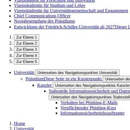
Vizepräsident für Forschung und Innovation
Vizepräsidentin für Studium und Lehre
Vizepräsidentin für Universitätsgemeinschaft und Engagement
Chief Communications Officer
Neujahrsempfang des Präsidiums
Entwicklung der Friedrich-Schiller-Universität ab 2027
Dieser 
Zur Ebene 1
Zur Ebene 2
Zur Ebene 3
Zur Ebene 4
Zur Ebene 5
Universität
Unterseiten des Navigationspunktes Universität
Präsidium
Diese Seite ist ein Knotenpunkt
Unterseiten d
Kanzler
Unterseiten des Navigationspunktes Kanzler
Stabsstelle Informationssicherheit und Date
Unterseiten des Navigationspunktes Stabsstell
Verhalten bei Phishing-E-Mails
Verpflichtender Phishing-Kurs
Informationssicherheitsbeauftragter
Home
Universität