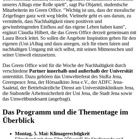
unseres Alltags eine Rolle spielt", sagt Pia Objartel, studentische
Mitarbeiterin im Green Office. "Wichtig ist uns, dass der moralische
Zeigefinger ganz weit weg bleibt. Vielmehr geht es uns darum, zu
vermitteln, dass Nachhaltigkeit einen positiven und
gewinnbringenden Einfluss auf das eigene Leben haben kann",
ergänzt Claudia Hilbert, die das Green Office derzeit gemeinsam mit
Laura Brock leitet. So sollen die Angebote Inspiration geben für den
eigenen (Uni-)Alltag und dazu anregen, sich für einen fairen und
nachhaltigen Umgang mit sich selbst, mit seinen Mitmenschen und
seiner Umwelt einzusetzen.
Das Green Office wird für die Woche der Nachhaltigkeit durch
verschiedene
Partner innerhalb und außerhalb der Universität
unterstützt. Dazu gehören das Umweltreferat des StuRa Jena,
Greenpeace Jena, der Hörsaalkino Jena e.V., der ADFC Jena-
Saaletal, der Betriebsärztliche Dienst am Universitätsklinikum Jena,
die Stabsstelle Arbeitssicherheit der Uni Jena, die Stadt Jena sowie
das Umweltbundesamt (angefragt).
Das Programm und die Thementage im
Überblick
Montag, 5. Mai: Klimagerechtigkeit