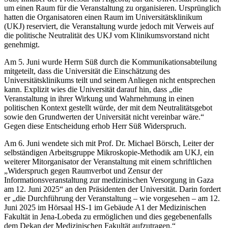
um einen Raum für die Veranstaltung zu organisieren. Ursprünglich
hatten die Organisatoren einen Raum im Universitätsklinikum
(UKJ) reserviert, die Veranstaltung wurde jedoch mit Verweis auf
die politische Neutralität des UKJ vom Klinikumsvorstand nicht
genehmigt.
Am 5. Juni wurde Herrn Süß durch die Kommunikationsabteilung
mitgeteilt, dass die Universität die Einschätzung des
Universitätsklinikums teilt und seinem Anliegen nicht entsprechen
kann. Explizit wies die Universität darauf hin, dass „die
Veranstaltung in ihrer Wirkung und Wahrnehmung in einen
politischen Kontext gestellt würde, der mit dem Neutralitätsgebot
sowie den Grundwerten der Universität nicht vereinbar wäre.“
Gegen diese Entscheidung erhob Herr Süß Widerspruch.
Am 6. Juni wendete sich mit Prof. Dr. Michael Börsch, Leiter der
selbständigen Arbeitsgruppe Mikroskopie-Methodik am UKJ, ein
weiterer Mitorganisator der Veranstaltung mit einem schriftlichen
„Widerspruch gegen Raumverbot und Zensur der
Informationsveranstaltung zur medizinischen Versorgung in Gaza
am 12. Juni 2025“ an den Präsidenten der Universität. Darin fordert
er „die Durchführung der Veranstaltung – wie vorgesehen – am 12.
Juni 2025 im Hörsaal HS-1 im Gebäude A1 der Medizinischen
Fakultät in Jena-Lobeda zu ermöglichen und dies gegebenenfalls
dem Dekan der Medizinischen Fakultät aufzutragen.“