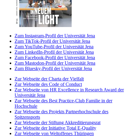
Zum Instagram-Profil der Universität Jena
Zum TikTok-Profil der Universität Jena
Zum YouTube-Profil der Universität Jena
Zum LinkedIn-Profil der Universität Jena
Zum Facebook-Profil der Universität Jena
Zum Mastodon-Profil der Universität Jena
Zum Bluesky-Profil der Universität Jena
Zur Webseite der Charta der Vielfalt
Zur Webseite des Code of Conduct
Zur Webseite von HR Excellence in Research Award der
Universität Jena
Zur Webseite des Best Practice-Club Familie in der
Hochschule
Zur Webseite des Projekts Partnerhochschule des
Spitzensports
Zur Webseite der Stiftung Akkreditierungsrat
Zur Webseite der Initiative Total E-Quality
Zur Webseite von Weltoffenes Thüringen