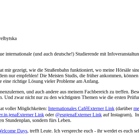
relbytska
 internationale (und auch deutsche!) Studierende mit Infoveranstalt
at mir gezeigt, wie die Straßenbahn funktioniert, wo meine Hörsäle si
 jedem nur empfehlen! Die Meisten Studis, die früher ankommen, könn
 eine richtige Lösung vieler Probleme am Anfang.
nnenzulernen, und auch andere aus meinem Fachbereich zu treffen. Bes
ben. Und zwar nicht nur zu den wichtigsten Themen wie die ersten Prü
at voller Möglichkeiten:
Internationales Café
Externer Link
(darüber
me
r.in.jena
Externer Link
oder
@esnjena
Externer Link
auf Instagram), In
den Stundenplan, sondern fürs Leben.
elcome Days
, trefft Leute. Ich verspreche euch - ihr werdet es euch s