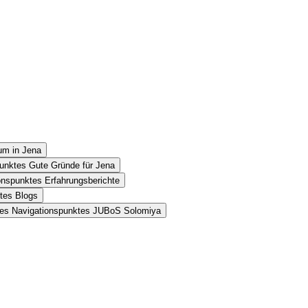
um in Jena
punktes Gute Gründe für Jena
onspunktes Erfahrungsberichte
tes Blogs
des Navigationspunktes JUBoS Solomiya