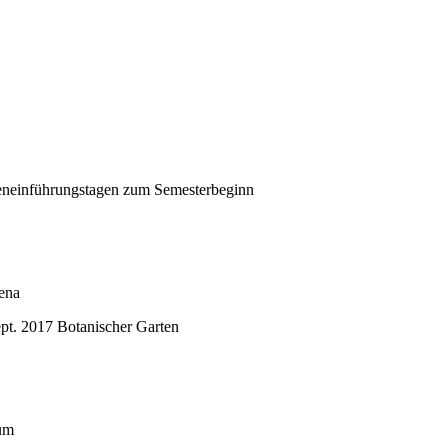
Jena
ium