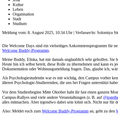
Kultur
Leben
Organisation
Stadt
Studium
Meldung vom:
8. August 2025, 10:34 Uhr
| Verfasser/in: Solomiya St
Die Welcome Days sind ein vielseitiges Ankommensprogramm für neue
Welcome Buddy-Programm
.
Meine Buddy, Eliska, hat mir damals unglaublich sehr geholfen. Sie h
Heute bin ich selbst bereit, diese Rolle zu übernehmen und kann es
Dokumentation oder Wohnungsmeldung fragen. Das, glaube ich, wäre
Als Psychologiestudentin war es mir wichtig, den Campus vorher ke
älteren Psychologie-Studierenden, die uns bei Fragen unterstützt ha
Vor dem Studienbeginn Mitte Oktober habt ihr fast einen ganzen Mon
Campus-Rallyes und viele andere Veranstaltungen (z. B. auf
@togethe
alles mitmachen. Aber irgendwo dabei sein lohnt sich. Nicht nur für 
Also: Meldet euch zum
Welcome Buddy-Programm
an, geht zu den
W