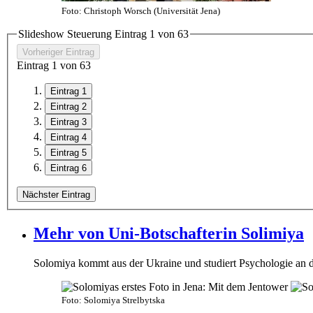
Foto: Christoph Worsch (Universität Jena)
Slideshow Steuerung Eintrag
1
von
6
3
Vorheriger Eintrag
Eintrag
1
von
6
3
Eintrag 1
Eintrag 2
Eintrag 3
Eintrag 4
Eintrag 5
Eintrag 6
Nächster Eintrag
Mehr von Uni-Botschafterin Solimiya
Solomiya kommt aus der Ukraine und studiert Psychologie an der
Foto: Solomiya Strelbytska