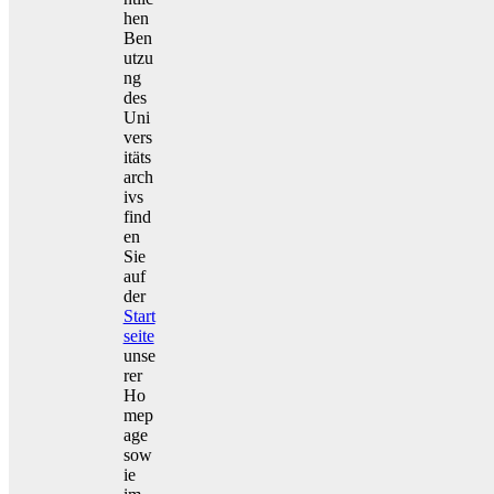
hen
Ben
utzu
ng
des
Uni
vers
itäts
arch
ivs
find
en
Sie
auf
der
Start
seite
unse
rer
Ho
mep
age
sow
ie