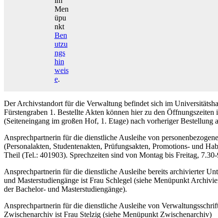
im
Men
üpu
nkt
Ben
utzu
ngs
hin
weis
e
.
Der Archivstandort für die Verwaltung befindet sich im Universitäts
Fürstengraben 1. Bestellte Akten können hier zu den Öffnungszeite
(Seiteneingang im großen Hof, 1. Etage) nach vorheriger Bestellung 
Ansprechpartnerin für die dienstliche Ausleihe von personenbezogen
(Personalakten, Studentenakten, Prüfungsakten, Promotions- und Habil
Theil (Tel.: 401903). Sprechzeiten sind von Montag bis Freitag, 7.30
Ansprechpartnerin für die dienstliche Ausleihe bereits archivierter Un
und Masterstudiengänge ist Frau Schlegel (siehe Menüpunkt Archivi
der Bachelor- und Masterstudiengänge).
Ansprechpartnerin für die dienstliche Ausleihe von Verwaltungsschri
Zwischenarchiv ist Frau Stelzig (siehe Menüpunkt Zwischenarchiv)