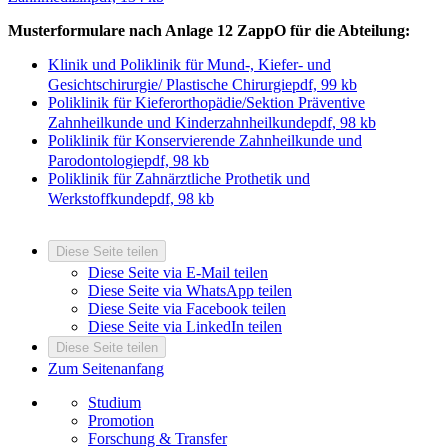
Musterformulare nach Anlage 12 ZappO für die Abteilung:
Klinik und Poliklinik für Mund-, Kiefer- und
Gesichtschirurgie/ Plastische Chirurgie
pdf, 99 kb
Poliklinik für Kieferorthopädie/Sektion Präventive
Zahnheilkunde und Kinderzahnheilkunde
pdf, 98 kb
Poliklinik für Konservierende Zahnheilkunde und
Parodontologie
pdf, 98 kb
Poliklinik für Zahnärztliche Prothetik und
Werkstoffkunde
pdf, 98 kb
Diese Seite teilen
Diese Seite via E-Mail teilen
Diese Seite via WhatsApp teilen
Diese Seite via Facebook teilen
Diese Seite via LinkedIn teilen
Diese Seite teilen
Zum Seitenanfang
Studium
Promotion
Forschung & Transfer