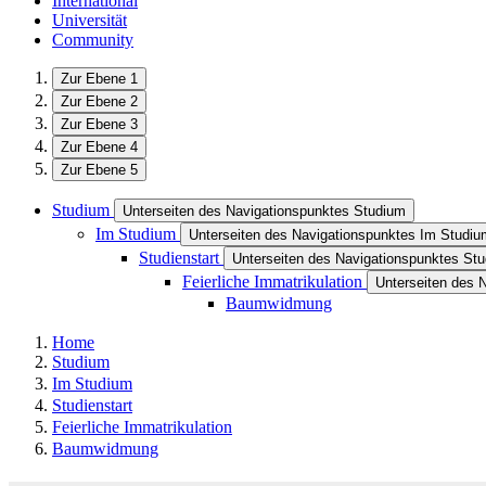
International
Universität
Community
Zur Ebene 1
Zur Ebene 2
Zur Ebene 3
Zur Ebene 4
Zur Ebene 5
Studium
Unterseiten des Navigationspunktes Studium
Im Studium
Unterseiten des Navigationspunktes Im Studiu
Studienstart
Unterseiten des Navigationspunktes Stu
Feierliche Immatrikulation
Unterseiten des N
Baumwidmung
Home
Studium
Im Studium
Studienstart
Feierliche Immatrikulation
Baumwidmung