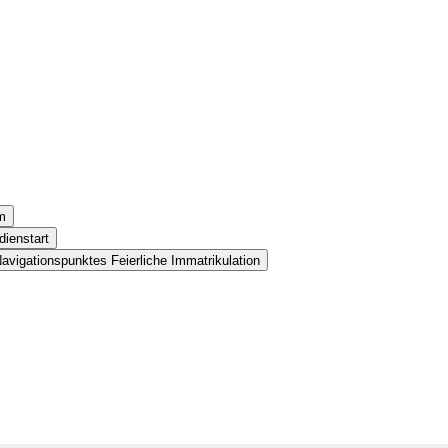
m
dienstart
avigationspunktes Feierliche Immatrikulation