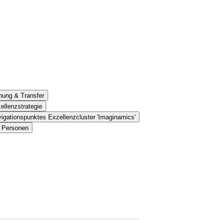
hung & Transfer
ellenzstrategie
igationspunktes Exzellenzcluster 'Imaginamics'
s Personen