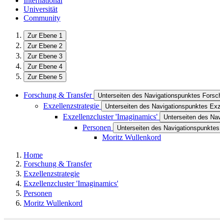
International
Universität
Community
Zur Ebene 1
Zur Ebene 2
Zur Ebene 3
Zur Ebene 4
Zur Ebene 5
Forschung & Transfer
Unterseiten des Navigationspunktes Forsc
Exzellenzstrategie
Unterseiten des Navigationspunktes Exz
Exzellenzcluster 'Imaginamics'
Unterseiten des Nav
Personen
Unterseiten des Navigationspunkte
Moritz Wullenkord
Home
Forschung & Transfer
Exzellenzstrategie
Exzellenzcluster 'Imaginamics'
Personen
Moritz Wullenkord