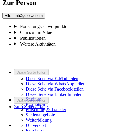
Zur Person
Alle Einträge erweitern
Forschungsschwerpunkte
Curriculum Vitae
Publikationen
Weitere Aktivitäten
Diese Seite teilen
Diese Seite via E-Mail teilen
Diese Seite via WhatsApp teilen
Diese Seite via Facebook teilen
Diese Seite via LinkedIn teilen
Studium
Diese Seite teilen
Promotion
Zum Seitenanfang
Forschung & Transfer
Stellenangebote
Weiterbildung
Universität
Exzellenz