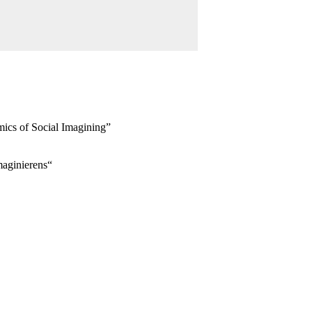
mics of Social Imagining”
maginierens“