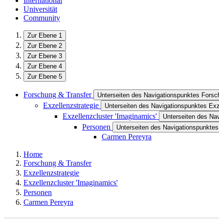
International
Universität
Community
Zur Ebene 1
Zur Ebene 2
Zur Ebene 3
Zur Ebene 4
Zur Ebene 5
Forschung & Transfer
Unterseiten des Navigationspunktes Forsc
Exzellenzstrategie
Unterseiten des Navigationspunktes Exz
Exzellenzcluster 'Imaginamics'
Unterseiten des Nav
Personen
Unterseiten des Navigationspunkte
Carmen Pereyra
Home
Forschung & Transfer
Exzellenzstrategie
Exzellenzcluster 'Imaginamics'
Personen
Carmen Pereyra