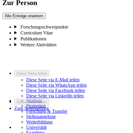
Zur Person
Alle Einträge erweitern
Forschungsschwerpunkte
Curriculum Vitae
Publikationen
Weitere Aktivitäten
Diese Seite teilen
Diese Seite via E-Mail teilen
Diese Seite via WhatsApp teilen
Diese Seite via Facebook teilen
Diese Seite via LinkedIn teilen
Studium
Diese Seite teilen
Promotion
Zum Seitenanfang
Forschung & Transfer
Stellenangebote
Weiterbildung
Universität
Exzellenz