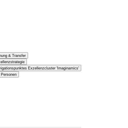
hung & Transfer
ellenzstrategie
igationspunktes Exzellenzcluster 'Imaginamics'
s Personen