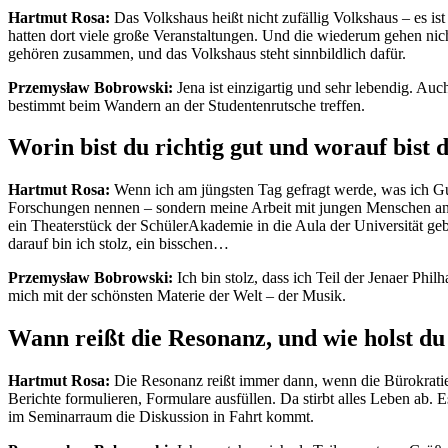
Hartmut Rosa:
Das Volkshaus heißt nicht zufällig Volkshaus – es ist
hatten dort viele große Veranstaltungen. Und die wiederum gehen nic
gehören zusammen, und das Volkshaus steht sinnbildlich dafür.
Przemysław Bobrowski:
Jena ist einzigartig und sehr lebendig. Auc
bestimmt beim Wandern an der Studentenrutsche treffen.
Worin bist du richtig gut und worauf bist du
Hartmut Rosa:
Wenn ich am jüngsten Tag gefragt werde, was ich Gu
Forschungen nennen – sondern meine Arbeit mit jungen Menschen an
ein Theaterstück der SchülerAkademie in die Aula der Universität g
darauf bin ich stolz, ein bisschen…
Przemysław Bobrowski:
Ich bin stolz, dass ich Teil der Jenaer Phi
mich mit der schönsten Materie der Welt – der Musik.
Wann reißt die Resonanz, und wie holst du
Hartmut Rosa:
Die Resonanz reißt immer dann, wenn die Bürokratie
Berichte formulieren, Formulare ausfüllen. Da stirbt alles Leben ab.
im Seminarraum die Diskussion in Fahrt kommt.