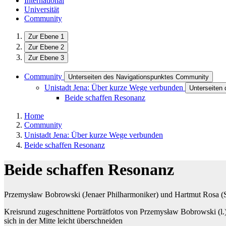
International
Universität
Community
Zur Ebene 1
Zur Ebene 2
Zur Ebene 3
Community
Unterseiten des Navigationspunktes Community
Unistadt Jena: Über kurze Wege verbunden
Unterseiten
Beide schaffen Resonanz
Home
Community
Unistadt Jena: Über kurze Wege verbunden
Beide schaffen Resonanz
Beide schaffen Resonanz
Przemysław Bobrowski (Jenaer Philharmoniker) und Hartmut Rosa (
Kreisrund zugeschnittene Porträtfotos von Przemysław Bobrowski (l.
sich in der Mitte leicht überschneiden