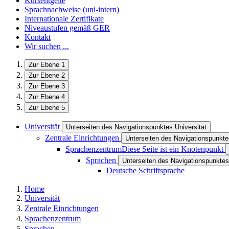
Kursentgelte
Sprachnachweise (uni-intern)
Internationale Zertifikate
Niveaustufen gemäß GER
Kontakt
Wir suchen ...
Zur Ebene 1
Zur Ebene 2
Zur Ebene 3
Zur Ebene 4
Zur Ebene 5
Universität
Unterseiten des Navigationspunktes Universität
Zentrale Einrichtungen
Unterseiten des Navigationspunkte
Sprachenzentrum
Diese Seite ist ein Knotenpunkt
Sprachen
Unterseiten des Navigationspunkte
Deutsche Schriftsprache
Home
Universität
Zentrale Einrichtungen
Sprachenzentrum
Sprachen