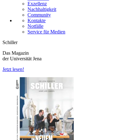
Exzellenz
Nachhaltigkeit
Community
Kontakte
Notfälle
Service für Medien
Schiller
Das Magazin
der Universität Jena
Jetzt lesen!