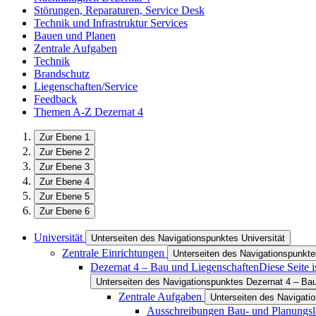
Störungen, Reparaturen, Service Desk
Technik und Infrastruktur Services
Bauen und Planen
Zentrale Aufgaben
Technik
Brandschutz
Liegenschaften/Service
Feedback
Themen A-Z Dezernat 4
Zur Ebene 1
Zur Ebene 2
Zur Ebene 3
Zur Ebene 4
Zur Ebene 5
Zur Ebene 6
Universität
Unterseiten des Navigationspunktes Universität
Zentrale Einrichtungen
Unterseiten des Navigationspunkte
Dezernat 4 – Bau und Liegenschaften
Diese Seite 
Unterseiten des Navigationspunktes Dezernat 4 – Ba
Zentrale Aufgaben
Unterseiten des Navigati
Ausschreibungen Bau- und Planungsl